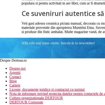
populara si pentru activitati in aer liber, cum ar fi drumet
Ce suveniruri autentice s
Veti gasi adesea ceramica pictata manual, decorata cu mode
materiale provenite din apropierea Muntelui Etna. Suvenir
si produse din fistic ambalat. Multe magazine vand, de as
Afla cele mai bune oferte. Inscrie-te la newsletter!
Despre Dertour.ro
Despre noi
Agentii
Contact
Blog
Cariere
Licente, documente juridice si contractul cu turistul
Nota de informare privind protectia datelor pentru contactele de a
Cultura organizationala DERTOUR
DERTOUR Corporate