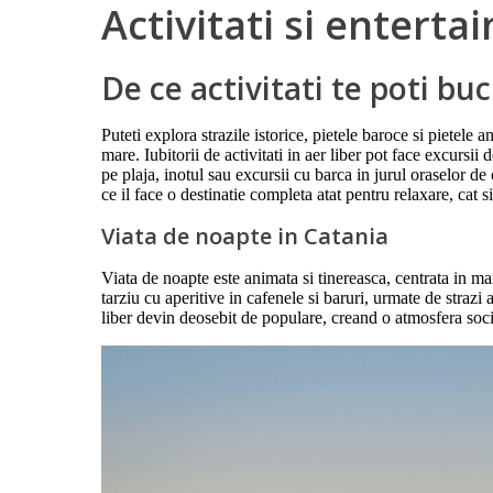
Activitati si entert
De ce activitati te poti bu
Puteti explora strazile istorice, pietele baroce si pietele
mare. Iubitorii de activitati in aer liber pot face excursii
pe plaja, inotul sau excursii cu barca in jurul oraselor d
ce il face o destinatie completa atat pentru relaxare, cat s
Viata de noapte in Catania
Viata de noapte este animata si tinereasca, centrata in m
tarziu cu aperitive in cafenele si baruri, urmate de strazi 
liber devin deosebit de populare, creand o atmosfera socia