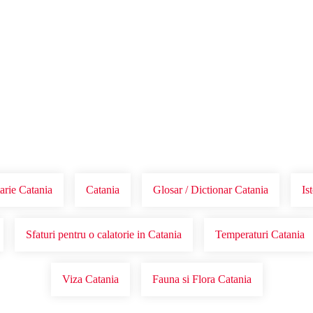
Voucher Cadou
Agentii
arie Catania
Catania
Glosar / Dictionar Catania
Is
Sfaturi pentru o calatorie in Catania
Temperaturi Catania
Viza Catania
Fauna si Flora Catania