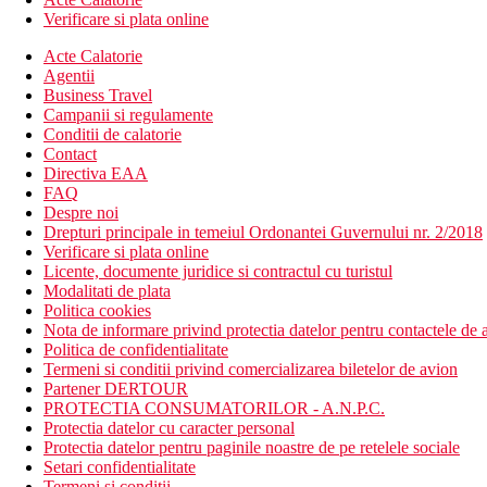
Verificare si plata online
Acte Calatorie
Agentii
Business Travel
Campanii si regulamente
Conditii de calatorie
Contact
Directiva EAA
FAQ
Despre noi
Drepturi principale in temeiul Ordonantei Guvernului nr. 2/2018
Verificare si plata online
Licente, documente juridice si contractul cu turistul
Modalitati de plata
Politica cookies
Nota de informare privind protectia datelor pentru contactele de a
Politica de confidentialitate
Termeni si conditii privind comercializarea biletelor de avion
Partener DERTOUR
PROTECTIA CONSUMATORILOR - A.N.P.C.
Protectia datelor cu caracter personal
Protectia datelor pentru paginile noastre de pe retelele sociale
Setari confidentialitate
Termeni si conditii