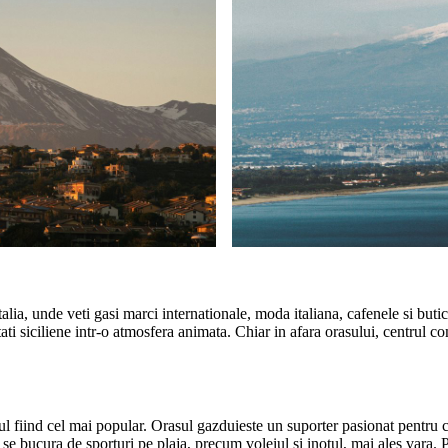
lia, unde veti gasi marci internationale, moda italiana, cafenele si buti
tati siciliene intr-o atmosfera animata. Chiar in afara orasului, centrul
alul fiind cel mai popular. Orasul gazduieste un suporter pasionat pentru c
 se bucura de sporturi pe plaja, precum voleiul si inotul, mai ales vara.