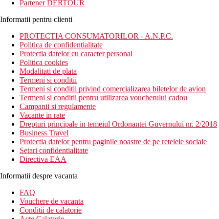
Partener DERTOUR
Informatii pentru clienti
PROTECTIA CONSUMATORILOR - A.N.P.C.
Politica de confidentialitate
Protectia datelor cu caracter personal
Politica cookies
Modalitati de plata
Termeni si conditii
Termeni si conditii privind comercializarea biletelor de avion
Termeni si conditii pentru utilizarea voucherului cadou
Campanii si regulamente
Vacante in rate
Drepturi principale in temeiul Ordonantei Guvernului nr. 2/2018
Business Travel
Protectia datelor pentru paginile noastre de pe retelele sociale
Setari confidentialitate
Directiva EAA
Informatii despre vacanta
FAQ
Vouchere de vacanta
Conditii de calatorie
Acte Calatorie