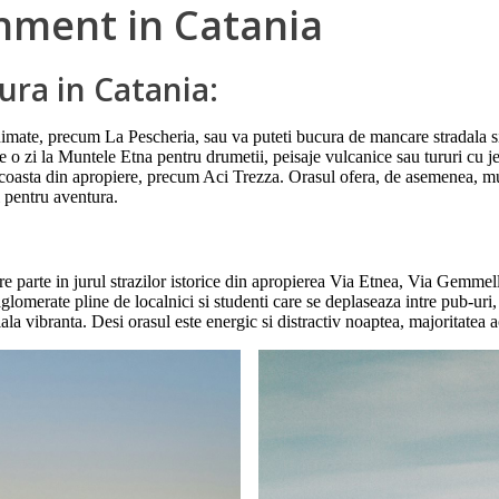
ainment in Catania
cura in Catania:
 animate, precum La Pescheria, sau va puteti bucura de mancare stradala si
 de o zi la Muntele Etna pentru drumetii, peisaje vulcanice sau tururi cu j
e coasta din apropiere, precum Aci Trezza. Orasul ofera, de asemenea, muz
i pentru aventura.
are parte in jurul strazilor istorice din apropierea Via Etnea, Via Gemme
aglomerate pline de localnici si studenti care se deplaseaza intre pub-uri, 
la vibranta. Desi orasul este energic si distractiv noaptea, majoritatea ac