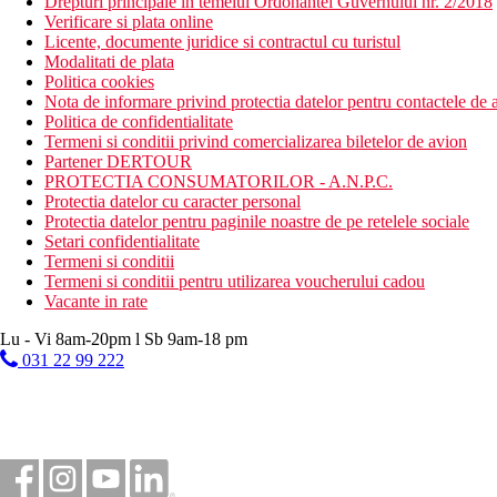
Drepturi principale in temeiul Ordonantei Guvernului nr. 2/2018
Verificare si plata online
Licente, documente juridice si contractul cu turistul
Modalitati de plata
Politica cookies
Nota de informare privind protectia datelor pentru contactele de a
Politica de confidentialitate
Termeni si conditii privind comercializarea biletelor de avion
Partener DERTOUR
PROTECTIA CONSUMATORILOR - A.N.P.C.
Protectia datelor cu caracter personal
Protectia datelor pentru paginile noastre de pe retelele sociale
Setari confidentialitate
Termeni si conditii
Termeni si conditii pentru utilizarea voucherului cadou
Vacante in rate
Lu - Vi 8am-20pm l Sb 9am-18 pm
031 22 99 222