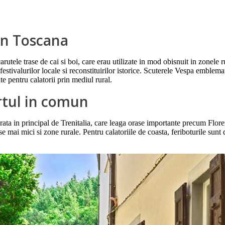
 in Toscana
rutele trase de cai si boi, care erau utilizate in mod obisnuit in zonele r
estivalurilor locale si reconstituirilor istorice. Scuterele Vespa emblema
te pentru calatorii prin mediul rural.
rtul in comun
erata in principal de Trenitalia, care leaga orase importante precum Flo
mai mici si zone rurale. Pentru calatoriile de coasta, feriboturile sun