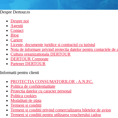
Despre Dertour.ro
Despre noi
Agentii
Contact
Blog
Cariere
Licente, documente juridice si contractul cu turistul
Nota de informare privind protectia datelor pentru contactele de a
Cultura organizationala DERTOUR
DERTOUR Corporate
Partener DERTOUR
Informatii pentru clienti
PROTECTIA CONSUMATORILOR - A.N.P.C.
Politica de confidentialitate
Protectia datelor cu caracter personal
Politica cookies
Modalitati de plata
Termeni si conditii
Termeni si conditii privind comercializarea biletelor de avion
Termeni si conditii pentru utilizarea voucherului cadou