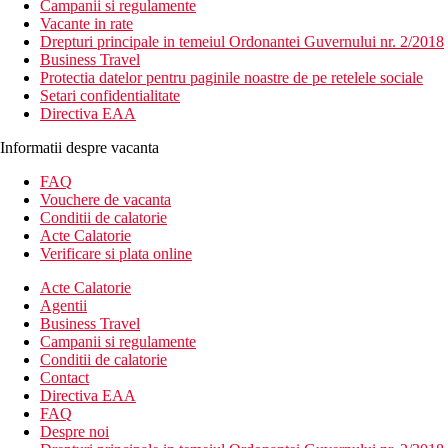
Campanii si regulamente
Vacante in rate
Drepturi principale in temeiul Ordonantei Guvernului nr. 2/2018
Business Travel
Protectia datelor pentru paginile noastre de pe retelele sociale
Setari confidentialitate
Directiva EAA
Informatii despre vacanta
FAQ
Vouchere de vacanta
Conditii de calatorie
Acte Calatorie
Verificare si plata online
Acte Calatorie
Agentii
Business Travel
Campanii si regulamente
Conditii de calatorie
Contact
Directiva EAA
FAQ
Despre noi