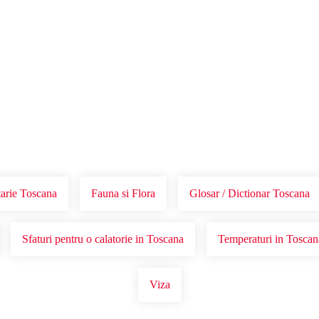
Voucher Cadou
Agentii
arie Toscana
Fauna si Flora
Glosar / Dictionar Toscana
Sfaturi pentru o calatorie in Toscana
Temperaturi in Toscan
Viza