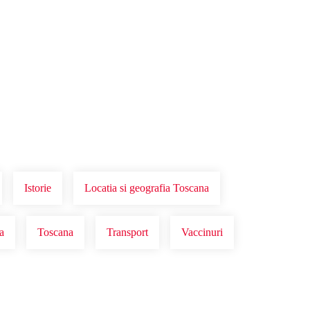
Istorie
Locatia si geografia Toscana
a
Toscana
Transport
Vaccinuri