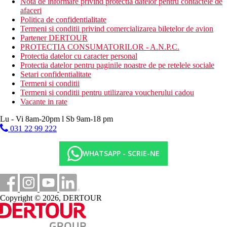
Nota de informare privind protectia datelor pentru contactele de
afaceri
Politica de confidentialitate
Termeni si conditii privind comercializarea biletelor de avion
Partener DERTOUR
PROTECTIA CONSUMATORILOR - A.N.P.C.
Protectia datelor cu caracter personal
Protectia datelor pentru paginile noastre de pe retelele sociale
Setari confidentialitate
Termeni si conditii
Termeni si conditii pentru utilizarea voucherului cadou
Vacante in rate
Lu - Vi 8am-20pm l Sb 9am-18 pm
031 22 99 222
WHATSAPP - SCRIE-NE
Copyright © 2026, DERTOUR