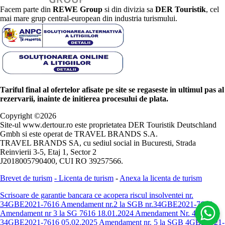
Facem parte din
REWE Group
si din divizia sa
DER Touristik
, cel
mai mare grup central-european din industria turismului.
Tariful final al ofertelor afisate pe site se regaseste in ultimul pas al
rezervarii, inainte de initierea procesului de plata.
Copyright ©
2026
Site-ul www.dertour.ro este proprietatea DER Touristik Deutschland
Gmbh si este operat de TRAVEL BRANDS S.A.
TRAVEL BRANDS SA, cu sediul social in Bucuresti, Strada
Reinvierii 3-5, Etaj 1, Sector 2
J2018005790400, CUI RO 39257566.
Brevet de turism
-
Licenta de turism
-
Anexa la licenta de turism
Scrisoare de garantie bancara ce acopera riscul insolventei nr.
34GBE2021-7616
Amendament nr.2 la SGB nr.34GBE2021-7616
Amendament nr 3 la SG 7616 18.01.2024
Amendament Nr. 4 -
34GBE2021-7616 05.02.2025
Amendament nr. 5 la SGB 4GBE2021-