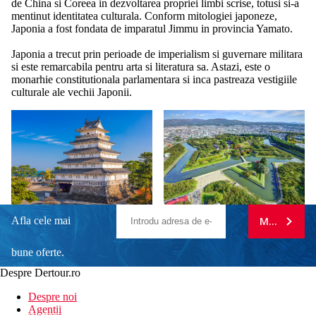
de China si Coreea in dezvoltarea propriei limbi scrise, totusi si-a
mentinut identitatea culturala. Conform mitologiei japoneze,
Japonia a fost fondata de imparatul Jimmu in provincia Yamato.
Japonia a trecut prin perioade de imperialism si guvernare militara
si este remarcabila pentru arta si literatura sa. Astazi, este o
monarhie constitutionala parlamentara si inca pastreaza vestigiile
culturale ale vechii Japonii.
Afla cele mai
MA ABONE
bune oferte.
Despre Dertour.ro
Inscrie-te la
Despre noi
Agentii
newsletter!