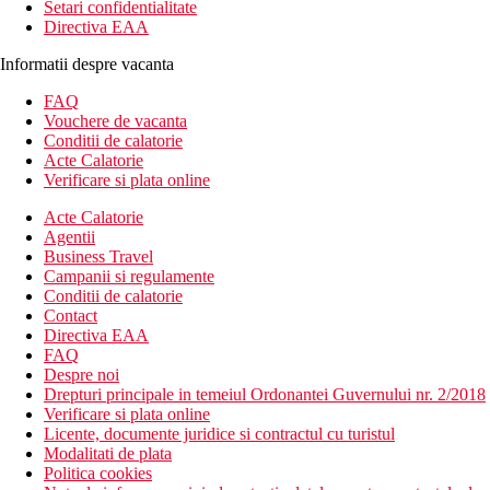
Setari confidentialitate
Directiva EAA
Informatii despre vacanta
FAQ
Vouchere de vacanta
Conditii de calatorie
Acte Calatorie
Verificare si plata online
Acte Calatorie
Agentii
Business Travel
Campanii si regulamente
Conditii de calatorie
Contact
Directiva EAA
FAQ
Despre noi
Drepturi principale in temeiul Ordonantei Guvernului nr. 2/2018
Verificare si plata online
Licente, documente juridice si contractul cu turistul
Modalitati de plata
Politica cookies