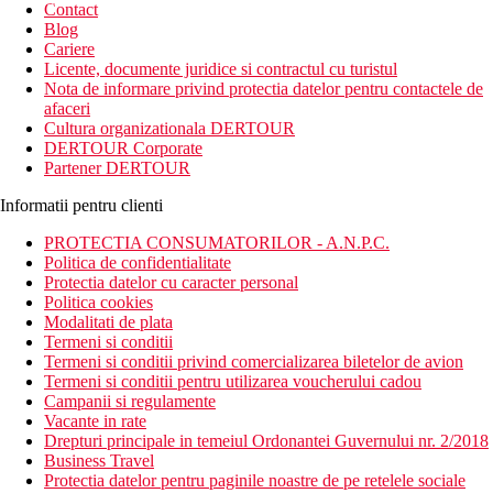
Contact
Blog
Cariere
Licente, documente juridice si contractul cu turistul
Nota de informare privind protectia datelor pentru contactele de
afaceri
Cultura organizationala DERTOUR
DERTOUR Corporate
Partener DERTOUR
Informatii pentru clienti
PROTECTIA CONSUMATORILOR - A.N.P.C.
Politica de confidentialitate
Protectia datelor cu caracter personal
Politica cookies
Modalitati de plata
Termeni si conditii
Termeni si conditii privind comercializarea biletelor de avion
Termeni si conditii pentru utilizarea voucherului cadou
Campanii si regulamente
Vacante in rate
Drepturi principale in temeiul Ordonantei Guvernului nr. 2/2018
Business Travel
Protectia datelor pentru paginile noastre de pe retelele sociale