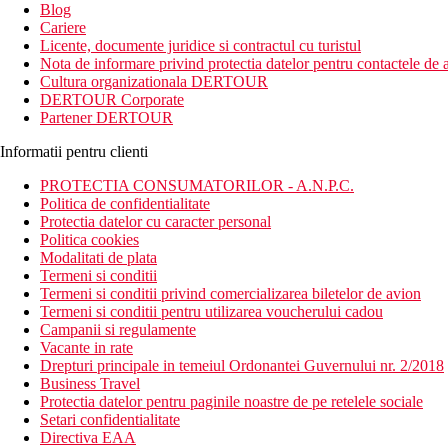
Blog
Cariere
Licente, documente juridice si contractul cu turistul
Nota de informare privind protectia datelor pentru contactele de a
Cultura organizationala DERTOUR
DERTOUR Corporate
Partener DERTOUR
Informatii pentru clienti
PROTECTIA CONSUMATORILOR - A.N.P.C.
Politica de confidentialitate
Protectia datelor cu caracter personal
Politica cookies
Modalitati de plata
Termeni si conditii
Termeni si conditii privind comercializarea biletelor de avion
Termeni si conditii pentru utilizarea voucherului cadou
Campanii si regulamente
Vacante in rate
Drepturi principale in temeiul Ordonantei Guvernului nr. 2/2018
Business Travel
Protectia datelor pentru paginile noastre de pe retelele sociale
Setari confidentialitate
Directiva EAA