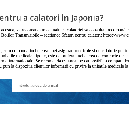
entru a calatori in Japonia?
 acestea, va recomandam ca inaintea calatoriei sa consultati recomandaril
Bolilor Transmisibile – sectiunea Sfaturi pentru calatori: https://www.cn
e, se recomanda incheierea unei asigurari medicale si de calatorie pentru
unitatile medicale nipone, este de preferat incheierea de contracte de a
irme internationale. Se recomanda evitarea, pe cat posibil, a companiilor
pun la dispozitia clientilor informatii cu privire la unitatile medicale la