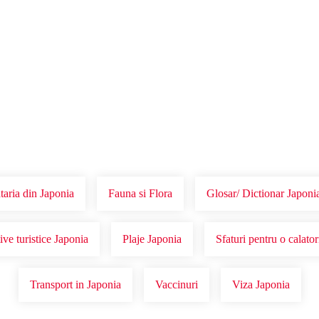
Voucher Cadou
Agentii
aria din Japonia
Fauna si Flora
Glosar/ Dictionar Japoni
ive turistice Japonia
Plaje Japonia
Sfaturi pentru o calator
Transport in Japonia
Vaccinuri
Viza Japonia