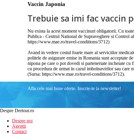
Vaccin Japonia
Trebuie sa imi fac vaccin p
Nu exista la acest moment vaccinuri obligatorii. Cu toate
Publica - Centrul National de Supraveghere si Control al 
https://www.mae.ro/travel-conditions/3712)
Avand in vedere costul foarte mare al serviciilor medical
politele de asigurare emise in Romania sunt acceptate de 
nipona pe care o pot dovedi si parteneriate incheiate cu f
cu procedura de urmat in cazul imbolnavirilor sau care nu 
(Sursa: https://www.mae.ro/travel-conditions/3712).
Afla cele mai bune oferte. Inscrie-te la newsletter!
Despre Dertour.ro
Despre noi
Agentii
Contact