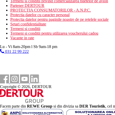
Termeni si conditii privind comercializarea biletelor de avion
Partener DERTOUR
PROTECTIA CONSUMATORILOR - A.N.P.C.
Protectia datelor cu caracter personal
Protectia datelor pentru paginile noastre de pe retelele sociale
Setari confidentialitate
Termeni si conditii
Termeni si conditii pentru utilizarea voucherului cadou
Vacante in rate
Lu - Vi 8am-20pm l Sb 9am-18 pm
031 22 99 222
Copyright © 2026, DERTOUR
Facem parte din
REWE Group
si din divizia sa
DER Touristik
, cel 