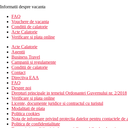
Informatii despre vacanta
FAQ
Vouchere de vacanta
Conditii de calatorie
Acte Calatorie
Verificare si plata online
Acte Calatorie
Agentii
Business Travel
Campanii si regulamente
Conditii de calatorie
Contact
Directiva EAA
FAQ
Despre noi
Drepturi principale in temeiul Ordonantei Guvernului nr. 2/2018
Verificare si plata online
Licente, documente juridice si contractul cu turistul
Modalitati de plata
Politica cookies
Nota de informare privind protectia datelor pentru contactele de a
Politica de confidentialitate