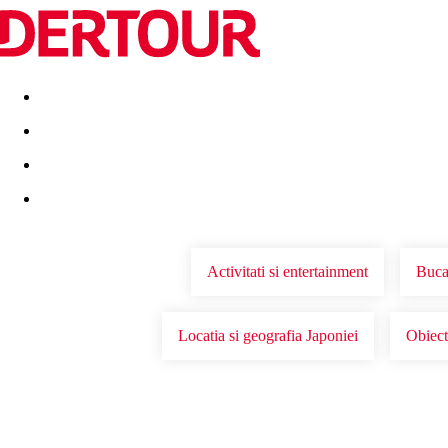
Destinatii
Vacanta perfecta
OFERTE DE NERATAT
Activitati si entertainment
Bucat
Locatia si geografia Japoniei
Obiect