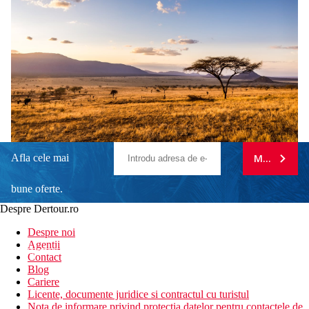
Afla cele mai
MA ABONE
bune oferte.
Despre Dertour.ro
Inscrie-te la
Despre noi
Agentii
newsletter!
Contact
Blog
Cariere
Licente, documente juridice si contractul cu turistul
Nota de informare privind protectia datelor pentru contactele de