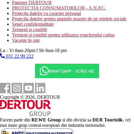
Partener DERTOUR
PROTECTIA CONSUMATORILOR - A.N.P.C.
Protectia datelor cu caracter personal
Protectia datelor pentru paginile noastre de pe retelele sociale
Setari confidentialitate
Termeni si conditii
Termeni si conditii pentru utilizarea voucherului cadou
Vacante in rate
Lu - Vi 8am-20pm l Sb 9am-18 pm
031 22 99 222
WHATSAPP - SCRIE-NE
Copyright © 2026, DERTOUR
Facem parte din
REWE Group
si din divizia sa
DER Touristik
, cel
mai mare grup central-european din industria turismului.