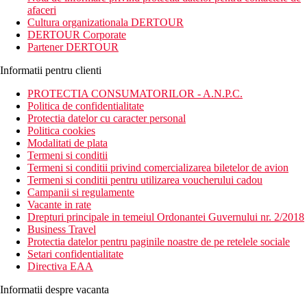
afaceri
Cultura organizationala DERTOUR
DERTOUR Corporate
Partener DERTOUR
Informatii pentru clienti
PROTECTIA CONSUMATORILOR - A.N.P.C.
Politica de confidentialitate
Protectia datelor cu caracter personal
Politica cookies
Modalitati de plata
Termeni si conditii
Termeni si conditii privind comercializarea biletelor de avion
Termeni si conditii pentru utilizarea voucherului cadou
Campanii si regulamente
Vacante in rate
Drepturi principale in temeiul Ordonantei Guvernului nr. 2/2018
Business Travel
Protectia datelor pentru paginile noastre de pe retelele sociale
Setari confidentialitate
Directiva EAA
Informatii despre vacanta