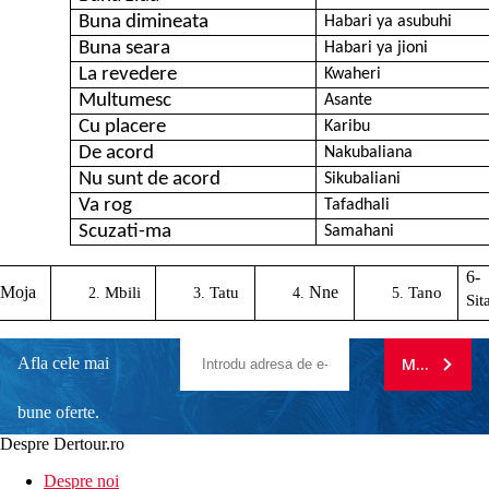
Buna dimineata
Habari ya asubuhi
Buna seara
Habari ya jioni
La revedere
Kwaheri
Multumesc
Asante
Cu placere
Karibu
De acord
Nakubaliana
Nu sunt de acord
Sikubaliani
Va rog
Tafadhali
Scuzati-ma
Samahani
6-
Moja
Nne
Mbili
Tatu
Tano
Sit
Afla cele mai
MA ABONE
bune oferte.
Despre Dertour.ro
Inscrie-te la
Despre noi