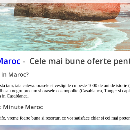
Maroc
- Cele mai bune oferte pen
e in Maroc?
a tara, iata cateva: orasele si vestigiile cu peste 1000 de ani de istorie
p alb sau negru precum si orasele cosmopolite (Casablanca, Tanger si ca
a in Casablanca.
ast Minute Maroc
, vreme foarte buna si resorturi ce vor satisface chiar si cei mai pretenti