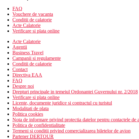
FAQ
Vouchere de vacanta
Conditii de calatorie
Acte Calatorie
Verificare si plata online
Acte Calatorie
Agentii
Business Travel
Campanii si regulamente
Conditii de calatorie
Contact
Directiva EAA
FAQ
Despre noi
Drepturi principale in temeiul Ordonantei Guvernului nr. 2/2018
Verificare si plata online
Licente, documente juridice si contractul cu turistul
Modalitati de plata
Politica cookies
Nota de informare privind protectia datelor pentru contactele de a
Politica de confidentialitate
Termeni si conditii privind comercializarea biletelor de avion
Partener DERTOUR