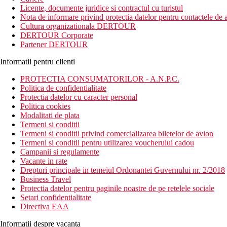
Licente, documente juridice si contractul cu turistul
Nota de informare privind protectia datelor pentru contactele de a
Cultura organizationala DERTOUR
DERTOUR Corporate
Partener DERTOUR
Informatii pentru clienti
PROTECTIA CONSUMATORILOR - A.N.P.C.
Politica de confidentialitate
Protectia datelor cu caracter personal
Politica cookies
Modalitati de plata
Termeni si conditii
Termeni si conditii privind comercializarea biletelor de avion
Termeni si conditii pentru utilizarea voucherului cadou
Campanii si regulamente
Vacante in rate
Drepturi principale in temeiul Ordonantei Guvernului nr. 2/2018
Business Travel
Protectia datelor pentru paginile noastre de pe retelele sociale
Setari confidentialitate
Directiva EAA
Informatii despre vacanta