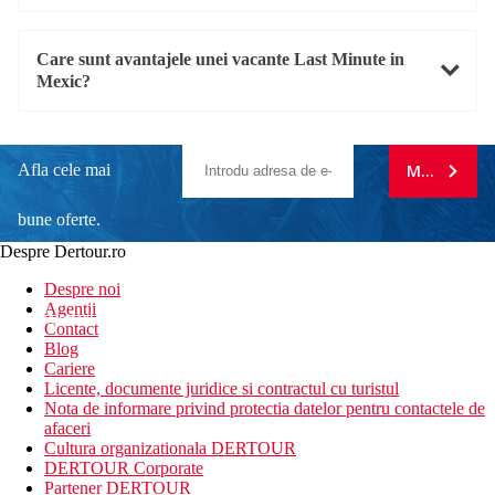
Care sunt avantajele unei vacante Last Minute in
Mexic?
Afla cele mai
MA ABONE
bune oferte.
Despre Dertour.ro
Inscrie-te la
Despre noi
Agentii
newsletter!
Contact
Blog
Cariere
Licente, documente juridice si contractul cu turistul
Nota de informare privind protectia datelor pentru contactele de
afaceri
Cultura organizationala DERTOUR
DERTOUR Corporate
Partener DERTOUR