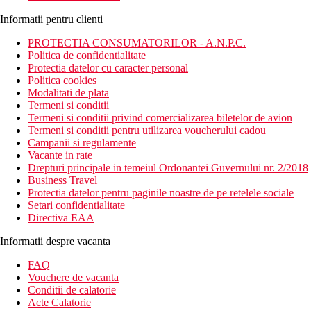
Informatii pentru clienti
PROTECTIA CONSUMATORILOR - A.N.P.C.
Politica de confidentialitate
Protectia datelor cu caracter personal
Politica cookies
Modalitati de plata
Termeni si conditii
Termeni si conditii privind comercializarea biletelor de avion
Termeni si conditii pentru utilizarea voucherului cadou
Campanii si regulamente
Vacante in rate
Drepturi principale in temeiul Ordonantei Guvernului nr. 2/2018
Business Travel
Protectia datelor pentru paginile noastre de pe retelele sociale
Setari confidentialitate
Directiva EAA
Informatii despre vacanta
FAQ
Vouchere de vacanta
Conditii de calatorie
Acte Calatorie