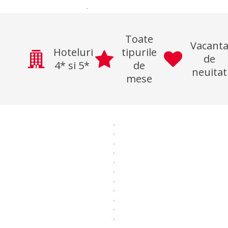
Toate
Vacant
Hoteluri
tipurile
de
4* si 5*
de
neuitat
mese