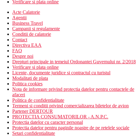
Verificare si plata online
Acte Calatorie
Agentii
Business Travel
Campanii si regulamente
Conditii de calatorie
Contact
Directiva EAA
FAQ
Despre noi
Drepturi principale in temeiul Ordonantei Guvernului nr. 2/2018
Verificare si plata online
Licente, documente juridice si contractul cu turistul
Modalitati de plata
Politica cookies
Nota de informare privind protectia datelor pentru contactele de
afaceri
Politica de confidentialitate
Termeni si conditii privind comercializarea biletelor de avion
Partener DERTOUR
PROTECTIA CONSUMATORILOR - A.N.P.C.
Protectia datelor cu caracter personal
Protectia datelor pentru paginile noastre de pe retelele sociale
Setari confidentialitate