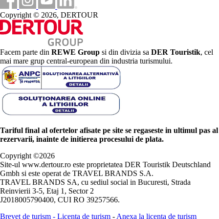
Copyright © 2026, DERTOUR
Facem parte din
REWE Group
si din divizia sa
DER Touristik
, cel
mai mare grup central-european din industria turismului.
Tariful final al ofertelor afisate pe site se regaseste in ultimul pas al
rezervarii, inainte de initierea procesului de plata.
Copyright ©
2026
Site-ul www.dertour.ro este proprietatea DER Touristik Deutschland
Gmbh si este operat de TRAVEL BRANDS S.A.
TRAVEL BRANDS SA, cu sediul social in Bucuresti, Strada
Reinvierii 3-5, Etaj 1, Sector 2
J2018005790400, CUI RO 39257566.
Brevet de turism
-
Licenta de turism
-
Anexa la licenta de turism