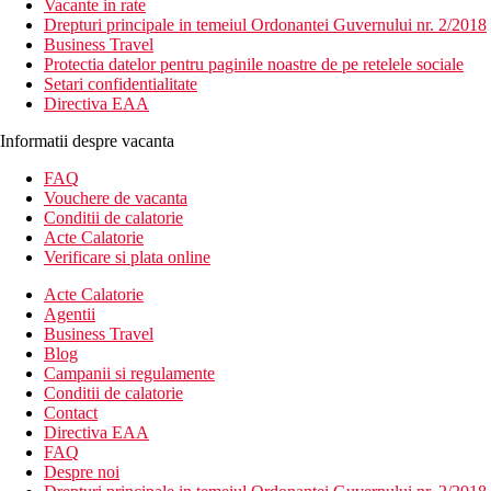
Vacante in rate
Drepturi principale in temeiul Ordonantei Guvernului nr. 2/2018
Business Travel
Protectia datelor pentru paginile noastre de pe retelele sociale
Setari confidentialitate
Directiva EAA
Informatii despre vacanta
FAQ
Vouchere de vacanta
Conditii de calatorie
Acte Calatorie
Verificare si plata online
Acte Calatorie
Agentii
Business Travel
Blog
Campanii si regulamente
Conditii de calatorie
Contact
Directiva EAA
FAQ
Despre noi