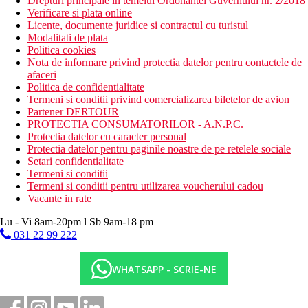
Drepturi principale in temeiul Ordonantei Guvernului nr. 2/2018
Verificare si plata online
Licente, documente juridice si contractul cu turistul
Modalitati de plata
Politica cookies
Nota de informare privind protectia datelor pentru contactele de
afaceri
Politica de confidentialitate
Termeni si conditii privind comercializarea biletelor de avion
Partener DERTOUR
PROTECTIA CONSUMATORILOR - A.N.P.C.
Protectia datelor cu caracter personal
Protectia datelor pentru paginile noastre de pe retelele sociale
Setari confidentialitate
Termeni si conditii
Termeni si conditii pentru utilizarea voucherului cadou
Vacante in rate
Lu - Vi 8am-20pm l Sb 9am-18 pm
031 22 99 222
WHATSAPP - SCRIE-NE