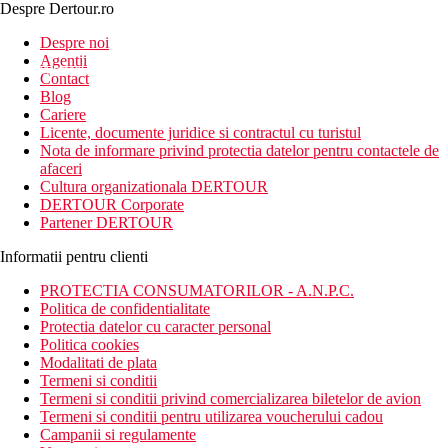
Despre Dertour.ro
Inscrie-te la
Despre noi
Agentii
newsletter!
Contact
Blog
Cariere
Licente, documente juridice si contractul cu turistul
Nota de informare privind protectia datelor pentru contactele de
afaceri
Cultura organizationala DERTOUR
DERTOUR Corporate
Partener DERTOUR
Informatii pentru clienti
PROTECTIA CONSUMATORILOR - A.N.P.C.
Politica de confidentialitate
Protectia datelor cu caracter personal
Politica cookies
Modalitati de plata
Termeni si conditii
Termeni si conditii privind comercializarea biletelor de avion
Termeni si conditii pentru utilizarea voucherului cadou
Campanii si regulamente