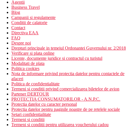
Agentii
Business Travel
Blog
Campanii si regulamente
Conditii de calatorie
Contact
Directiva EAA
FAQ
Despre noi
Drepturi principale in temeiul Ordonantei Guvernului nr. 2/2018
Verificare si plata online
Licente, documente juridice si contractul cu turistul
Modalitati de plata
Politica cookies
Nota de informare privind protectia datelor pentru contactele de
afaceri
Politica de confidentialitate
Termeni si conditii privind comercializarea biletelor de avion
Partener DERTOUR
PROTECTIA CONSUMATORILOR - A.N.P.C.
Protectia datelor cu caracter personal
Protectia datelor pentru paginile noastre de pe retelele sociale
Setari confidentialitate
Termeni si conditii
Termeni si conditii pentru utilizarea voucherului cadou