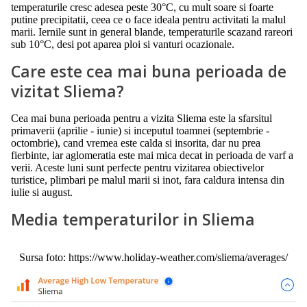
temperaturile cresc adesea peste 30°C, cu mult soare si foarte
putine precipitatii, ceea ce o face ideala pentru activitati la malul
marii. Iernile sunt in general blande, temperaturile scazand rareori
sub 10°C, desi pot aparea ploi si vanturi ocazionale.
Care este cea mai buna perioada de
vizitat Sliema?
Cea mai buna perioada pentru a vizita Sliema este la sfarsitul
primaverii (aprilie - iunie) si inceputul toamnei (septembrie -
octombrie), cand vremea este calda si insorita, dar nu prea
fierbinte, iar aglomeratia este mai mica decat in perioada de varf a
verii. Aceste luni sunt perfecte pentru vizitarea obiectivelor
turistice, plimbari pe malul marii si inot, fara caldura intensa din
iulie si august.
Media temperaturilor in Sliema
Sursa foto: https://www.holiday-weather.com/sliema/averages/