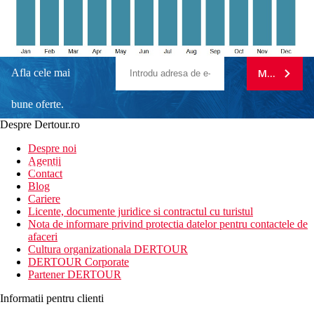
Afla cele mai
MA ABONE
bune oferte.
Despre Dertour.ro
Inscrie-te la
Despre noi
Agentii
newsletter!
Contact
Blog
Cariere
Licente, documente juridice si contractul cu turistul
Nota de informare privind protectia datelor pentru contactele de
afaceri
Cultura organizationala DERTOUR
DERTOUR Corporate
Partener DERTOUR
Informatii pentru clienti