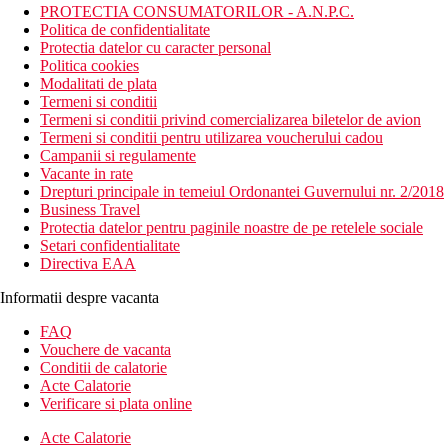
PROTECTIA CONSUMATORILOR - A.N.P.C.
Politica de confidentialitate
Protectia datelor cu caracter personal
Politica cookies
Modalitati de plata
Termeni si conditii
Termeni si conditii privind comercializarea biletelor de avion
Termeni si conditii pentru utilizarea voucherului cadou
Campanii si regulamente
Vacante in rate
Drepturi principale in temeiul Ordonantei Guvernului nr. 2/2018
Business Travel
Protectia datelor pentru paginile noastre de pe retelele sociale
Setari confidentialitate
Directiva EAA
Informatii despre vacanta
FAQ
Vouchere de vacanta
Conditii de calatorie
Acte Calatorie
Verificare si plata online
Acte Calatorie