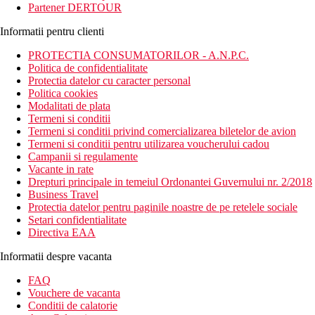
Partener DERTOUR
Informatii pentru clienti
PROTECTIA CONSUMATORILOR - A.N.P.C.
Politica de confidentialitate
Protectia datelor cu caracter personal
Politica cookies
Modalitati de plata
Termeni si conditii
Termeni si conditii privind comercializarea biletelor de avion
Termeni si conditii pentru utilizarea voucherului cadou
Campanii si regulamente
Vacante in rate
Drepturi principale in temeiul Ordonantei Guvernului nr. 2/2018
Business Travel
Protectia datelor pentru paginile noastre de pe retelele sociale
Setari confidentialitate
Directiva EAA
Informatii despre vacanta
FAQ
Vouchere de vacanta
Conditii de calatorie