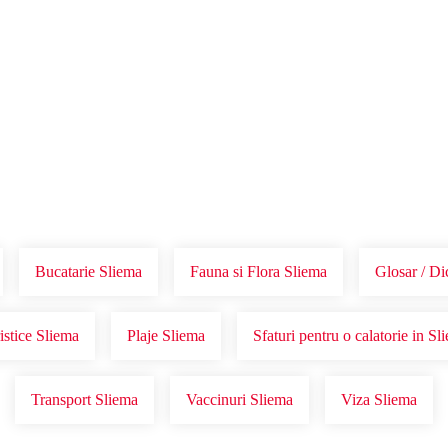
Voucher Cadou
Agentii
Bucatarie Sliema
Fauna si Flora Sliema
Glosar / Di
istice Sliema
Plaje Sliema
Sfaturi pentru o calatorie in Sl
Transport Sliema
Vaccinuri Sliema
Viza Sliema