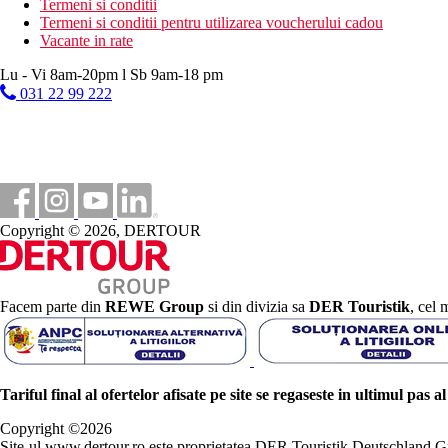
Termeni si conditii
Termeni si conditii pentru utilizarea voucherului cadou
Vacante in rate
Lu - Vi 8am-20pm l Sb 9am-18 pm
031 22 99 222
Copyright © 2026, DERTOUR
Facem parte din
REWE Group
si din divizia sa
DER Touristik
, cel 
Tariful final al ofertelor afisate pe site se regaseste in ultimul pas a
Copyright ©
2026
Site-ul www.dertour.ro este proprietatea DER Touristik Deutschla