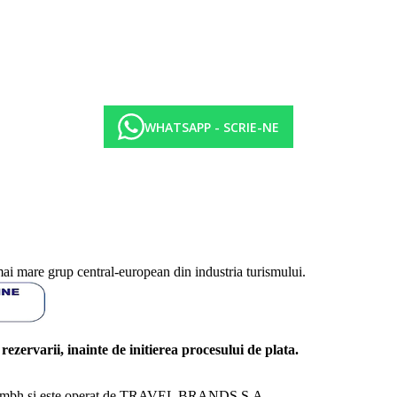
WHATSAPP - SCRIE-NE
mai mare grup central-european din industria turismului.
l rezervarii, inainte de initierea procesului de plata.
nd Gmbh si este operat de TRAVEL BRANDS S.A.