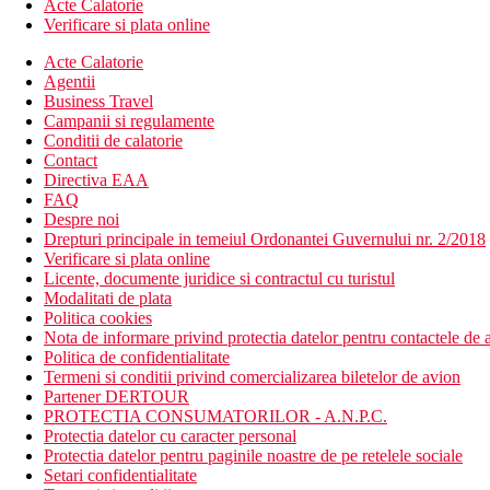
Acte Calatorie
Verificare si plata online
Acte Calatorie
Agentii
Business Travel
Campanii si regulamente
Conditii de calatorie
Contact
Directiva EAA
FAQ
Despre noi
Drepturi principale in temeiul Ordonantei Guvernului nr. 2/2018
Verificare si plata online
Licente, documente juridice si contractul cu turistul
Modalitati de plata
Politica cookies
Nota de informare privind protectia datelor pentru contactele de a
Politica de confidentialitate
Termeni si conditii privind comercializarea biletelor de avion
Partener DERTOUR
PROTECTIA CONSUMATORILOR - A.N.P.C.
Protectia datelor cu caracter personal
Protectia datelor pentru paginile noastre de pe retelele sociale
Setari confidentialitate