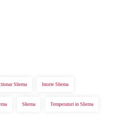
ctionar Sliema
Istorie Sliema
iema
Sliema
Temperaturi in Sliema