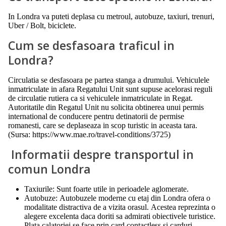
In Londra va puteti deplasa cu metroul, autobuze, taxiuri, trenuri,
Uber / Bolt, biciclete.
Cum se desfasoara traficul in
Londra?
Circulatia se desfasoara pe partea stanga a drumului. Vehiculele
inmatriculate in afara Regatului Unit sunt supuse acelorasi reguli
de circulatie rutiera ca si vehiculele inmatriculate in Regat.
Autoritatile din Regatul Unit nu solicita obtinerea unui permis
international de conducere pentru detinatorii de permise
romanesti, care se deplaseaza in scop turistic in aceasta tara.
(Sursa: https://www.mae.ro/travel-conditions/3725)
Informatii despre transportul in
comun Londra
Taxiurile: Sunt foarte utile in perioadele aglomerate.
Autobuze: Autobuzele moderne cu etaj din Londra ofera o
modalitate distractiva de a vizita orasul. Acestea reprezinta o
alegere excelenta daca doriti sa admirati obiectivele turistice.
Plata calatoriei se face prin card contactless si carduri