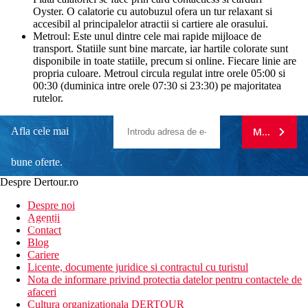
Oyster. O calatorie cu autobuzul ofera un tur relaxant si
accesibil al principalelor atractii si cartiere ale orasului.
Metroul: Este unul dintre cele mai rapide mijloace de
transport. Statiile sunt bine marcate, iar hartile colorate sunt
disponibile in toate statiile, precum si online. Fiecare linie are
propria culoare. Metroul circula regulat intre orele 05:00 si
00:30 (duminica intre orele 07:30 si 23:30) pe majoritatea
rutelor.
Afla cele mai
MA ABONE
bune oferte.
Despre Dertour.ro
Inscrie-te la
Despre noi
Agentii
newsletter!
Contact
Blog
Cariere
Licente, documente juridice si contractul cu turistul
Nota de informare privind protectia datelor pentru contactele de
afaceri
Cultura organizationala DERTOUR