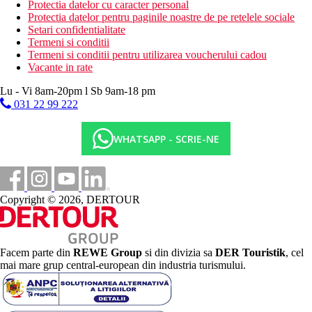
Protectia datelor cu caracter personal
Protectia datelor pentru paginile noastre de pe retelele sociale
Setari confidentialitate
Termeni si conditii
Termeni si conditii pentru utilizarea voucherului cadou
Vacante in rate
Lu - Vi 8am-20pm l Sb 9am-18 pm
031 22 99 222
WHATSAPP - SCRIE-NE
Copyright © 2026, DERTOUR
Facem parte din
REWE Group
si din divizia sa
DER Touristik
, cel
mai mare grup central-european din industria turismului.