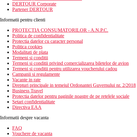
DERTOUR Corporate
Partener DERTOUR
Informatii pentru clienti
PROTECTIA CONSUMATORILOR - A.N.P.C.
Politica de confidentialitate
Protectia datelor cu caracter personal
Politica cookies
Modalitati de plata
Termeni si conditii
Termeni si conditii privind comercializarea biletelor de avion
Termeni si conditii pentru utilizarea voucherului cadou
Campanii si regulamente
Vacante in rate
Drepturi principale in temeiul Ordonantei Guvernului nr. 2/2018
Business Travel
Protectia datelor pentru paginile noastre de pe retelele sociale
Setari confidentialitate
Directiva EAA
Informatii despre vacanta
FAQ
Vouchere de vacanta