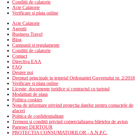
Conditii de calatorie
Acte Calatorie
Verificare si plata online
Acte Calatorie
Agentii
Business Travel
Blog
Campanii si regulamente
Conditii de calatorie
Contact
Directiva EAA
FAQ
Despre noi
Drepturi principale in temeiul Ordonantei Guvernului nr. 2/2018
Verificare si plata online
Licente, documente juridice si contractul cu turistul
Modalitati de plata
Politica cookies
Nota de informare privind protectia datelor pentru contactele de
afaceri
Politica de confidentialitate
Termeni si conditii privind comercializarea biletelor de avion
Partener DERTOUR
PROTECTIA CONSUMATORILOR - A.N.P.C.