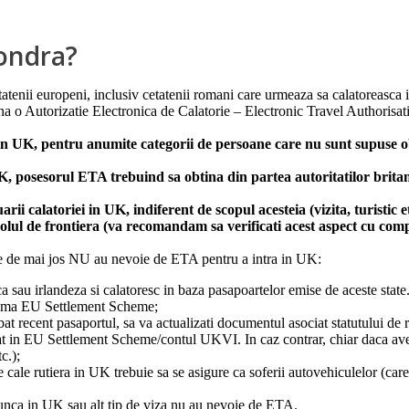
Londra?
atenii europeni, inclusiv cetatenii romani care urmeaza sa calatoreasca i
ina o Autorizatie Electronica de Calatorie – Electronic Travel Authorisa
n UK, pentru anumite categorii de persoane care nu sunt supuse oblig
 posesorul ETA trebuind sa obtina din partea autoritatilor britani
i calatoriei in UK, indiferent de scopul acesteia (vizita, turistic etc
rolul de frontiera (va recomandam sa verificati acest aspect cu com
iile de mai jos NU au nevoie de ETA pentru a intra in UK:
ca sau irlandeza si calatoresc in baza pasapoartelor emise de aceste state
schema EU Settlement Scheme;
t recent pasaportul, sa va actualizati documentul asociat statutului de 
strat in EU Settlement Scheme/contul UKVI. In caz contrar, chiar daca ave
c.);
le rutiera in UK trebuie sa se asigure ca soferii autovehiculelor (car
munca in UK sau alt tip de viza nu au nevoie de ETA.