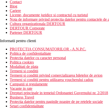
Contact
Blog
Cariere
Licente, documente juridice si contractul cu turistul
Nota de informare privind protectia datelor pentru contactele de a
Cultura organizationala DERTOUR
DERTOUR Corporate
Partener DERTOUR
Informatii pentru clienti
PROTECTIA CONSUMATORILOR - A.N.P.C.
Politica de confidentialitate
Protectia datelor cu caracter personal
Politica cookies
Modalitati de plata
Termeni si conditii
Termeni si conditii privind comercializarea biletelor de avion
Termeni si conditii pentru utilizarea voucherului cadou
Campanii si regulamente
Vacante in rate
Drepturi principale in temeiul Ordonantei Guvernului nr. 2/2018
Business Travel
Protectia datelor pentru paginile noastre de pe retelele sociale
Setari confidentialitate