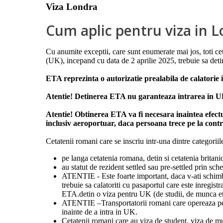
Viza Londra
Cum aplic pentru viza in 
Cu anumite exceptii, care sunt enumerate mai jos, toti cet
(UK), incepand cu data de 2 aprilie 2025, trebuie sa det
ETA reprezinta o autorizatie prealabila de calatorie i
Atentie! Detinerea ETA nu garanteaza intrarea in UK,
Atentie! Obtinerea ETA va fi necesara inaintea efectuari
inclusiv aeroportuar, daca persoana trece pe la cont
Cetatenii romani care se inscriu intr-una dintre categor
pe langa cetatenia romana, detin si cetatenia britani
au statut de rezident settled sau pre-settled prin 
ATENTIE - Este foarte important, daca v-ati schimba
trebuie sa calatoriti cu pasaportul care este inregi
ETA.detin o viza pentru UK (de studii, de munca et
ATENTIE –Transportatorii romani care opereaza pe ca
inainte de a intra in UK.
Cetatenii romani care au viza de student, viza de 