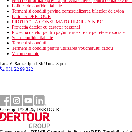
Nota de informare privind protectia datelor pentru contactele de a
Politica de confidentialitate
Termeni si conditii privind comercializarea biletelor de avion
Partener DERTOUR
PROTECTIA CONSUMATORILOR - A.N.P.C.
Protectia datelor cu caracter personal
Protectia datelor pentru paginile noastre de pe retelele sociale
Setari confidentialitate
Termeni si conditii
Termeni si conditii pentru utilizarea voucherului cadou
Vacante in rate
Lu - Vi 8am-20pm l Sb 9am-18 pm
031 22 99 222
Copyright © 2026, DERTOUR
Facem parte din
REWE Group
si din divizia sa
DER Touristik
, cel 