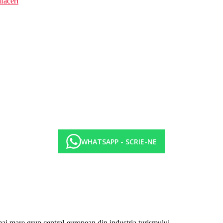
faceri
WHATSAPP - SCRIE-NE
mai mare grup central-european din industria turismului.