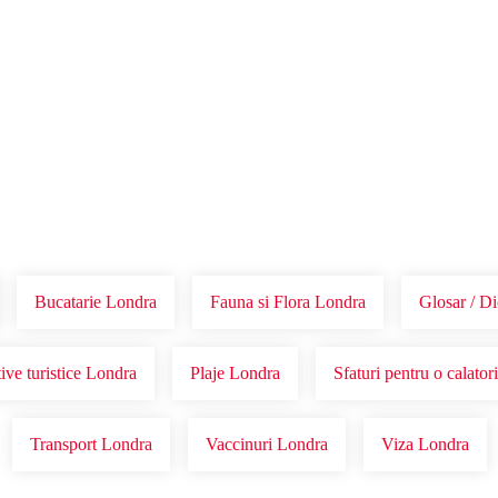
Voucher Cadou
Agentii
Bucatarie Londra
Fauna si Flora Londra
Glosar / D
ive turistice Londra
Plaje Londra
Sfaturi pentru o calator
Transport Londra
Vaccinuri Londra
Viza Londra