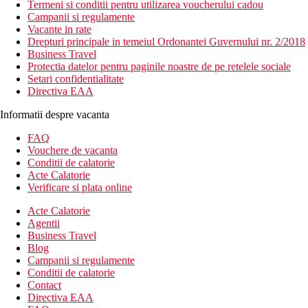
Termeni si conditii pentru utilizarea voucherului cadou
Campanii si regulamente
Vacante in rate
Drepturi principale in temeiul Ordonantei Guvernului nr. 2/2018
Business Travel
Protectia datelor pentru paginile noastre de pe retelele sociale
Setari confidentialitate
Directiva EAA
Informatii despre vacanta
FAQ
Vouchere de vacanta
Conditii de calatorie
Acte Calatorie
Verificare si plata online
Acte Calatorie
Agentii
Business Travel
Blog
Campanii si regulamente
Conditii de calatorie
Contact
Directiva EAA