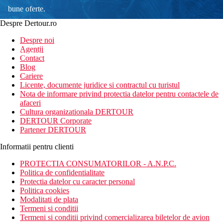
bune oferte.
Despre Dertour.ro
Inscrie-te la
Despre noi
Agentii
newsletter!
Contact
Blog
Cariere
Licente, documente juridice si contractul cu turistul
Nota de informare privind protectia datelor pentru contactele de
afaceri
Cultura organizationala DERTOUR
DERTOUR Corporate
Partener DERTOUR
Informatii pentru clienti
PROTECTIA CONSUMATORILOR - A.N.P.C.
Politica de confidentialitate
Protectia datelor cu caracter personal
Politica cookies
Modalitati de plata
Termeni si conditii
Termeni si conditii privind comercializarea biletelor de avion