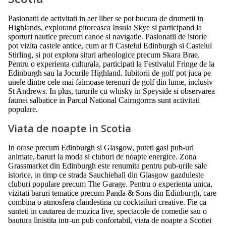
Pasionatii de activitati in aer liber se pot bucura de drumetii in
Highlands, explorand pitoreasca Insula Skye si participand la
sporturi nautice precum canoe si navigatie. Pasionatii de istorie
pot vizita castele antice, cum ar fi Castelul Edinburgh si Castelul
Stirling, si pot explora situri arheologice precum Skara Brae.
Pentru o experienta culturala, participati la Festivalul Fringe de la
Edinburgh sau la Jocurile Highland. Iubitorii de golf pot juca pe
unele dintre cele mai faimoase terenuri de golf din lume, inclusiv
St Andrews. In plus, tururile cu whisky in Speyside si observarea
faunei salbatice in Parcul National Cairngorms sunt activitati
populare.
Viata de noapte in Scotia
In orase precum Edinburgh si Glasgow, puteti gasi pub-uri
animate, baruri la moda si cluburi de noapte energice. Zona
Grassmarket din Edinburgh este renumita pentru pub-urile sale
istorice, in timp ce strada Sauchiehall din Glasgow gazduieste
cluburi populare precum The Garage. Pentru o experienta unica,
vizitati baruri tematice precum Panda & Sons din Edinburgh, care
combina o atmosfera clandestina cu cocktailuri creative. Fie ca
sunteti in cautarea de muzica live, spectacole de comedie sau o
bautura linistita intr-un pub confortabil, viata de noapte a Scotiei