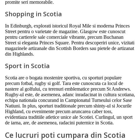
promite seri memorabile.
Shopping in Scotia
In Edinburgh, explorati istoricul Royal Mile si moderna Princes
Street pentru o varietate de magazine. Glasgow este cunoscut
pentru cartierele sale comerciale vibrante, precum Buchanan
Street si eleganta Princes Square. Pentru descoperiri unice, vizitati
magazinele artizanale din Scottish Borders sau pietele de artizanat
din Highlands.
Sport in Scotia
Scotia are o bogata mostenire sportiva, cu sporturi populare
precum fotbal, rugby si golf. Tara este cunoscuta ca locul de
nastere al golfului, cu terenuri emblematice precum St Andrews.
Rugby-ul este, de asemenea, adanc inradacinat in cultura scotiana,
echipa nationala concurand in Campionatul Turneului celor Sase
Natiuni. In plus, sporturi traditionale precum shinty-ul si Jocurile
Highland, cu evenimente precum aruncarea caber toss,
evidentiaza traditiile atletice unice ale Scotiei. Curlingul, un sport
de iarna, are, de asemenea, radacini puternice in Scotia.
Ce lucruri poti cumpara din Scotia