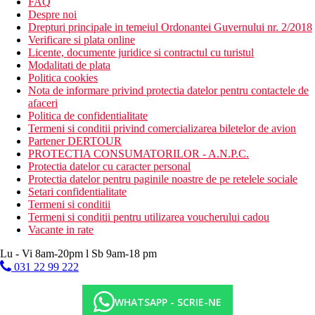
FAQ
Despre noi
Drepturi principale in temeiul Ordonantei Guvernului nr. 2/2018
Verificare si plata online
Licente, documente juridice si contractul cu turistul
Modalitati de plata
Politica cookies
Nota de informare privind protectia datelor pentru contactele de
afaceri
Politica de confidentialitate
Termeni si conditii privind comercializarea biletelor de avion
Partener DERTOUR
PROTECTIA CONSUMATORILOR - A.N.P.C.
Protectia datelor cu caracter personal
Protectia datelor pentru paginile noastre de pe retelele sociale
Setari confidentialitate
Termeni si conditii
Termeni si conditii pentru utilizarea voucherului cadou
Vacante in rate
Lu - Vi 8am-20pm l Sb 9am-18 pm
031 22 99 222
WHATSAPP - SCRIE-NE