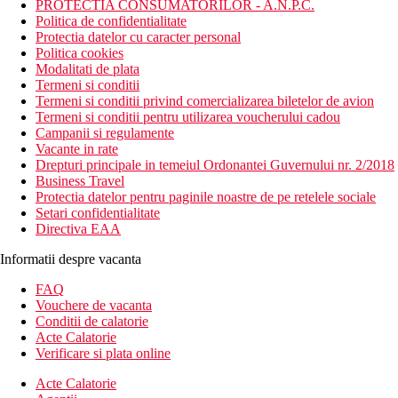
PROTECTIA CONSUMATORILOR - A.N.P.C.
Politica de confidentialitate
Protectia datelor cu caracter personal
Politica cookies
Modalitati de plata
Termeni si conditii
Termeni si conditii privind comercializarea biletelor de avion
Termeni si conditii pentru utilizarea voucherului cadou
Campanii si regulamente
Vacante in rate
Drepturi principale in temeiul Ordonantei Guvernului nr. 2/2018
Business Travel
Protectia datelor pentru paginile noastre de pe retelele sociale
Setari confidentialitate
Directiva EAA
Informatii despre vacanta
FAQ
Vouchere de vacanta
Conditii de calatorie
Acte Calatorie
Verificare si plata online
Acte Calatorie