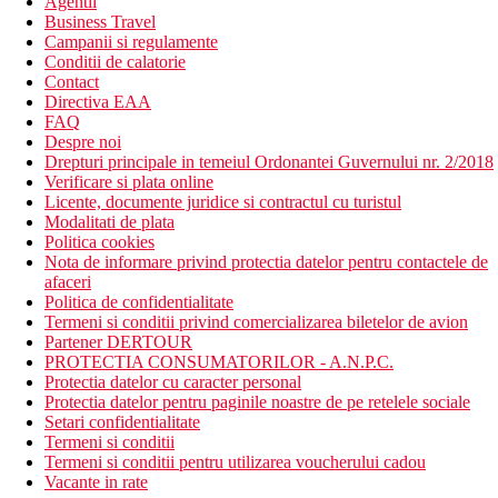
Agentii
Business Travel
Campanii si regulamente
Conditii de calatorie
Contact
Directiva EAA
FAQ
Despre noi
Drepturi principale in temeiul Ordonantei Guvernului nr. 2/2018
Verificare si plata online
Licente, documente juridice si contractul cu turistul
Modalitati de plata
Politica cookies
Nota de informare privind protectia datelor pentru contactele de
afaceri
Politica de confidentialitate
Termeni si conditii privind comercializarea biletelor de avion
Partener DERTOUR
PROTECTIA CONSUMATORILOR - A.N.P.C.
Protectia datelor cu caracter personal
Protectia datelor pentru paginile noastre de pe retelele sociale
Setari confidentialitate
Termeni si conditii
Termeni si conditii pentru utilizarea voucherului cadou
Vacante in rate