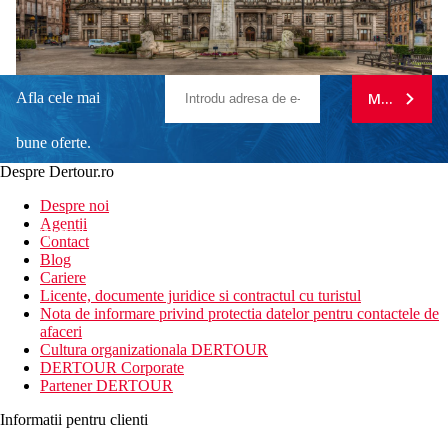
Afla cele mai
MA ABONE
bune oferte.
Despre Dertour.ro
Inscrie-te la
Despre noi
Agentii
newsletter!
Contact
Blog
Cariere
Licente, documente juridice si contractul cu turistul
Nota de informare privind protectia datelor pentru contactele de
afaceri
Cultura organizationala DERTOUR
DERTOUR Corporate
Partener DERTOUR
Informatii pentru clienti