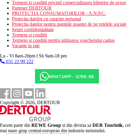
Activitati sportive gratuite
Termeni si conditii privind comercializarea biletelor de avion
golf (green fee gratuit, transfer la hotel, echipament, lectii
Partener DERTOUR
si carucior contra cost, pentru jucatori optiunea de pranz la
PROTECTIA CONSUMATORILOR - A.N.P.C.
restaurantul de langa teren ca parte a All Inclusive,
Protectia datelor cu caracter personal
rezervare necesara)
Protectia datelor pentru paginile noastre de pe retelele sociale
programe de seara
Setari confidentialitate
fitness
Termeni si conditii
yoga
Termeni si conditii pentru utilizarea voucherului cadou
sah urias
Vacante in rate
tenis de masa
volei pe plaja
Lu - Vi 8am-20pm l Sb 9am-18 pm
badminton
031 22 99 222
mini golf
caiac
WHATSAPP - SCRIE-NE
barca cu fund de sticla
zayak
windsurfing
placa cu vasle
zumba de apa
Copyright © 2026, DERTOUR
tur al fermei de corali
Activitati sportive contra cost
centru SPA
scufundari
Facem parte din
REWE Group
si din divizia sa
DER Touristik
, cel
sporturi acvatice pe plaja
mai mare grup central-european din industria turismului.