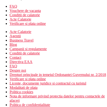
seif
FAQ
set pentru prepararea ceaiului si cafelei
Vouchere de vacanta
minibar (contra cost)
Conditii de calatorie
sanitare proprii (baie, uscator de par, toaleta)
Acte Calatorie
balcon sau terasa
Verificare si plata online
Cazare contra cost
Camera premium - mai spatioasa
Acte Calatorie
Agentii
Descrierea hotelului
Business Travel
hol de intrare cu receptie
Blog
restaurantul principal
Campanii si regulamente
2 restaurante a la carte (cu fructe de mare si italiene)
Conditii de calatorie
bar pe plaja
Contact
3 baruri
Directiva EAA
2 piscine (sezlonguri, umbrele si prosoape gratuite)
FAQ
Wi-Fi (gratuit)
Despre noi
club pentru copii (pentru copii de la 2 la 11 ani)
Drepturi principale in temeiul Ordonantei Guvernului nr. 2/2018
club pentru adolescenti (pentru copii de la 12 la 18 ani)
Verificare si plata online
centru SPA
Licente, documente juridice si contractul cu turistul
fitness
Modalitati de plata
Descrierea plajei
Politica cookies
nisipos
Nota de informare privind protectia datelor pentru contactele de
sezlonguri, umbrele si prosoape gratuite
afaceri
Politica de confidentialitate