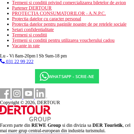
Termeni si conditii privind comercializarea biletelor de avion
Nou
Partener DERTOUR
ceai, cafea si specialitati locale dulci la chioscul Taba-J
PROTECTIA CONSUMATORILOR - A.N.P.C.
bauturi alcoolice si nealcoolice de productie locala (11.00-
Protectia datelor cu caracter personal
23.30)
Protectia datelor pentru paginile noastre de pe retelele sociale
bauturi in minibar (unele bauturi pot fi contra cost)
Setari confidentialitate
cos de picnic pentru o excursie
Termeni si conditii
20% reducere la masaje intre orele 09:00-14:00 (sejur
Termeni si conditii pentru utilizarea voucherului cadou
minim 5 nopti)
Vacante in rate
Particularitati
Lu - Vi 8am-20pm l Sb 9am-18 pm
Cina cu o familie locala, lectii de gatit pot fi aranjate contra cost
031 22 99 222
Wellness
WHATSAPP - SCRIE-NE
2 camere de masaj
Internet
Gratuit: Wi-Fi in toata zona.
Copyright © 2026, DERTOUR
Nota
Sfera si calitatea serviciilor si activitatilor mentionate mai sus pot
Facem parte din
REWE Group
si din divizia sa
DER Touristik
, cel
fi afectate de introducerea unor posibile masuri de igiena sau
mai mare grup central-european din industria turismului.
antiepidemie in destinatia data