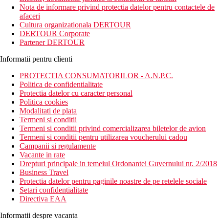
Ramgoolam (MRU) este la 43 km de proprietate.
Nota de informare privind protectia datelor pentru contactele de
afaceri
Cultura organizationala DERTOUR
DERTOUR Corporate
Distanta
Partener DERTOUR
Plaja: in apropiere
Aeroport: 43 km
Informatii pentru clienti
Descriere camere
PROTECTIA CONSUMATORILOR - A.N.P.C.
Camera dubla standard (DRST) : baie cu dus, toaleta,
Politica de confidentialitate
uscator de par, aer conditionat, TV/satelit, minibar, seif,
Protectia datelor cu caracter personal
facilitati pentru prepararea de ceai si cafea, balcon sau
Politica cookies
terasa.
Modalitati de plata
Camera de familie standard (FRST) : vezi DRST +
Termeni si conditii
camera mai spatioasa, suplimentar separata.
Termeni si conditii privind comercializarea biletelor de avion
Termeni si conditii pentru utilizarea voucherului cadou
Descrierea hotelului
Campanii si regulamente
hol de intrare
Vacante in rate
receptie
Drepturi principale in temeiul Ordonantei Guvernului nr. 2/2018
2 restaurante (bufet si mauritian)
Business Travel
chiosc cu bauturi racoritoare locale
Protectia datelor pentru paginile noastre de pe retelele sociale
2 baruri
Setari confidentialitate
piscina
Directiva EAA
butic
Informatii despre vacanta