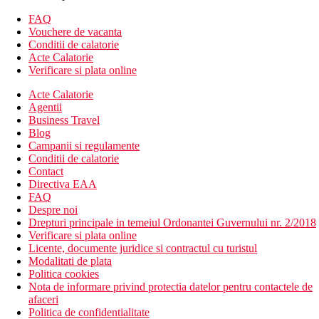
Plaja
Plaja cu nisip chiar langa hotel.
FAQ
Vouchere de vacanta
Divertisment
Conditii de calatorie
Acte Calatorie
4x divertisment saptamanal de seara, piete traditionale mauritiane
Verificare si plata online
Activitati sportive
Acte Calatorie
Agentii
Gratuit:
darts, petanque, tenis de masa, volei pe plaja, jocuri de
Business Travel
societate, snorkelling
Blog
Campanii si regulamente
Contra cost
: inchiriere de biciclete, sporturi nautice pe Ile aux
Conditii de calatorie
Cerfs, scufundari, kitesurfing la Ion Club din apropiere din
Contact
Anse-la Raie, catamaran, barci cu motor, pescuit
Directiva EAA
FAQ
Copii
Despre noi
Drepturi principale in temeiul Ordonantei Guvernului nr. 2/2018
Club copii pentru copii de la 3-12 ani, piscina pentru copii.
Verificare si plata online
Licente, documente juridice si contractul cu turistul
Mese
Modalitati de plata
All Inclusive:
Politica cookies
mic dejun tip bufet in restaurantul principal
Nota de informare privind protectia datelor pentru contactele de
pranz tip bufet in restaurantul principal sau chioscul Taba-
afaceri
J
Politica de confidentialitate
cina tip bufet sau meniu va la carte la restaurantul Kot