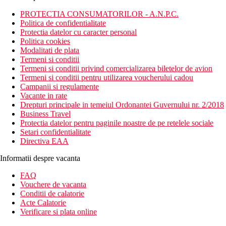
PROTECTIA CONSUMATORILOR - A.N.P.C.
Politica de confidentialitate
Protectia datelor cu caracter personal
Politica cookies
Modalitati de plata
Termeni si conditii
Termeni si conditii privind comercializarea biletelor de avion
Termeni si conditii pentru utilizarea voucherului cadou
Campanii si regulamente
Vacante in rate
Drepturi principale in temeiul Ordonantei Guvernului nr. 2/2018
Business Travel
Protectia datelor pentru paginile noastre de pe retelele sociale
Setari confidentialitate
Directiva EAA
Informatii despre vacanta
FAQ
Vouchere de vacanta
Conditii de calatorie
Acte Calatorie
Verificare si plata online