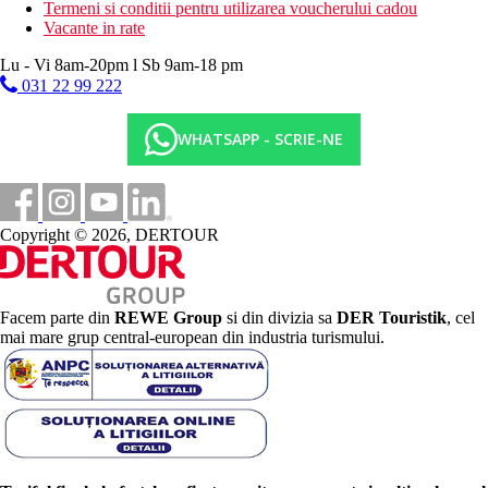
Termeni si conditii pentru utilizarea voucherului cadou
Vacante in rate
Lu - Vi 8am-20pm l Sb 9am-18 pm
031 22 99 222
WHATSAPP - SCRIE-NE
Copyright © 2026, DERTOUR
Facem parte din
REWE Group
si din divizia sa
DER Touristik
, cel
mai mare grup central-european din industria turismului.