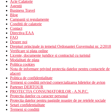
Acte Calatorie
Agentii
Business Travel
Blog
Campanii si regulamente
Conditii de calatorie
Contact
Directiva EAA
FAQ
Despre noi
Drepturi principale in temeiul Ordonantei Guvernului nr. 2/2018
Verificare si plata online
Licente, documente juridice si contractul cu turistul
Modalitati de plata
Politica cookies
Nota de informare privind protectia datelor pentru contactele de
afaceri
Politica de confidentialitate
Termeni si conditii privind comercializarea biletelor de avion
Partener DERTOUR
PROTECTIA CONSUMATORILOR - A.N.P.C.
Protectia datelor cu caracter personal
Protectia datelor pentru paginile noastre de pe retelele sociale
Setari confidentialitate
Termeni si conditii