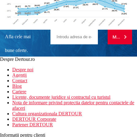
Afla cele mai
MA ABONE
bune oferte.
Despre Dertour.ro
Inscrie-te la
Despre noi
Agentii
newsletter!
Contact
Blog
Cariere
Licente, documente juridice si contractul cu turistul
Nota de informare privind protectia datelor pentru contactele de
afaceri
Cultura organizationala DERTOUR
DERTOUR Corporate
Partener DERTOUR
Informatii pentru clienti