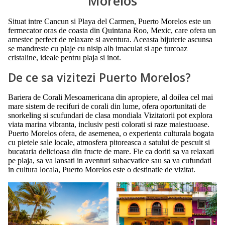
Morelos
Situat intre Cancun si Playa del Carmen, Puerto Morelos este un
fermecator oras de coasta din Quintana Roo, Mexic, care ofera un
amestec perfect de relaxare si aventura. Aceasta bijuterie ascunsa
se mandreste cu plaje cu nisip alb imaculat si ape turcoaz
cristaline, ideale pentru plaja si inot.
De ce sa vizitezi Puerto Morelos?
Bariera de Corali Mesoamericana din apropiere, al doilea cel mai
mare sistem de recifuri de corali din lume, ofera oportunitati de
snorkeling si scufundari de clasa mondiala Vizitatorii pot explora
viata marina vibranta, inclusiv pesti colorati si raze maiestuoase.
Puerto Morelos ofera, de asemenea, o experienta culturala bogata
cu pietele sale locale, atmosfera pitoreasca a satului de pescuit si
bucataria delicioasa din fructe de mare. Fie ca doriti sa va relaxati
pe plaja, sa va lansati in aventuri subacvatice sau sa va cufundati
in cultura locala, Puerto Morelos este o destinatie de vizitat.