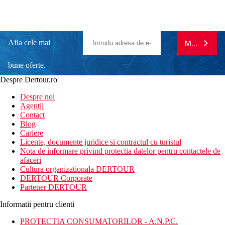
Afla cele mai
MA ABONE
bune oferte.
Despre Dertour.ro
Inscrie-te la
Despre noi
Agentii
newsletter!
Contact
Blog
Cariere
Licente, documente juridice si contractul cu turistul
Nota de informare privind protectia datelor pentru contactele de
afaceri
Cultura organizationala DERTOUR
DERTOUR Corporate
Partener DERTOUR
Informatii pentru clienti
PROTECTIA CONSUMATORILOR - A.N.P.C.