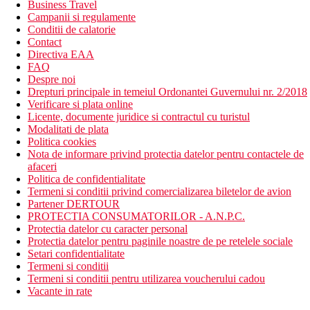
Business Travel
Campanii si regulamente
Conditii de calatorie
Contact
Directiva EAA
FAQ
Despre noi
Drepturi principale in temeiul Ordonantei Guvernului nr. 2/2018
Verificare si plata online
Licente, documente juridice si contractul cu turistul
Modalitati de plata
Politica cookies
Nota de informare privind protectia datelor pentru contactele de
afaceri
Politica de confidentialitate
Termeni si conditii privind comercializarea biletelor de avion
Partener DERTOUR
PROTECTIA CONSUMATORILOR - A.N.P.C.
Protectia datelor cu caracter personal
Protectia datelor pentru paginile noastre de pe retelele sociale
Setari confidentialitate
Termeni si conditii
Termeni si conditii pentru utilizarea voucherului cadou
Vacante in rate