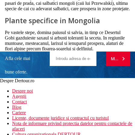
pasari de prada, cai salbatici mongoli (caii lui Przewalski), ultima
specie de cai cu adevarat salbatici, care prospera in zone protejate.
Plante specifice in Mongolia
Pe vastele stepe, domina paiusul si salvia, in timp ce Desertul
Gobi gazduieste saxaul si arbusti toleranti la seceta. In regiunile
muntoase, mesteacanul, larixul si ienuparul prospera, alaturi de
flori alpine precum floarea-soarelui si delfiniul.
Afla cele mai
MA ABONE
bune oferte.
Despre Dertour.ro
Inscrie-te la
Despre noi
Agentii
newsletter!
Contact
Blog
Cariere
Licente, documente juridice si contractul cu turistul
Nota de informare privind protectia datelor pentru contactele de
afaceri
Cultura organizationala DERTOUR