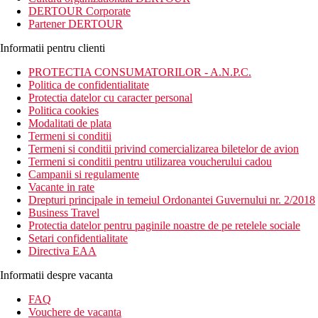
DERTOUR Corporate
Partener DERTOUR
Informatii pentru clienti
PROTECTIA CONSUMATORILOR - A.N.P.C.
Politica de confidentialitate
Protectia datelor cu caracter personal
Politica cookies
Modalitati de plata
Termeni si conditii
Termeni si conditii privind comercializarea biletelor de avion
Termeni si conditii pentru utilizarea voucherului cadou
Campanii si regulamente
Vacante in rate
Drepturi principale in temeiul Ordonantei Guvernului nr. 2/2018
Business Travel
Protectia datelor pentru paginile noastre de pe retelele sociale
Setari confidentialitate
Directiva EAA
Informatii despre vacanta
FAQ
Vouchere de vacanta