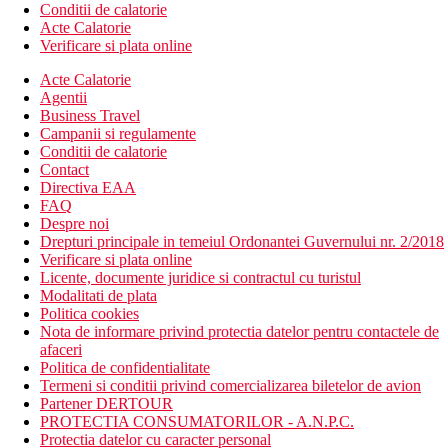
Conditii de calatorie
Acte Calatorie
Verificare si plata online
Acte Calatorie
Agentii
Business Travel
Campanii si regulamente
Conditii de calatorie
Contact
Directiva EAA
FAQ
Despre noi
Drepturi principale in temeiul Ordonantei Guvernului nr. 2/2018
Verificare si plata online
Licente, documente juridice si contractul cu turistul
Modalitati de plata
Politica cookies
Nota de informare privind protectia datelor pentru contactele de
afaceri
Politica de confidentialitate
Termeni si conditii privind comercializarea biletelor de avion
Partener DERTOUR
PROTECTIA CONSUMATORILOR - A.N.P.C.
Protectia datelor cu caracter personal