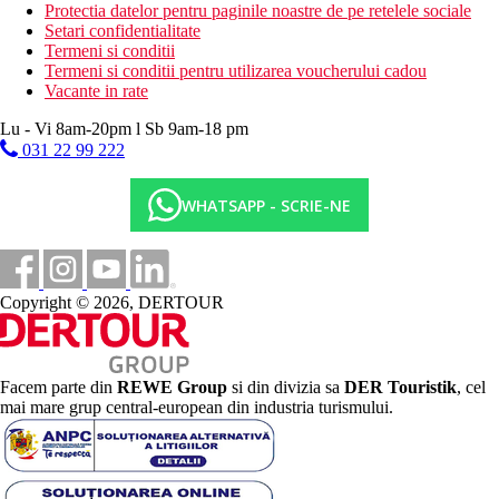
Protectia datelor pentru paginile noastre de pe retelele sociale
Setari confidentialitate
Termeni si conditii
Termeni si conditii pentru utilizarea voucherului cadou
Vacante in rate
Lu - Vi 8am-20pm l Sb 9am-18 pm
031 22 99 222
WHATSAPP - SCRIE-NE
Copyright © 2026, DERTOUR
Facem parte din
REWE Group
si din divizia sa
DER Touristik
, cel
mai mare grup central-european din industria turismului.