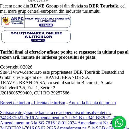
Facem parte din
REWE Group
si din divizia sa
DER Touristik
, cel
mai mare grup central-european din industria turismului.
Tariful final al ofertelor afisate pe site se regaseste in ultimul pas al
rezervarii, inainte de initierea procesului de plata.
Copyright ©
2026
Site-ul www.dertour.ro este proprietatea DER Touristik Deutschland
Gmbh si este operat de TRAVEL BRANDS S.A.
TRAVEL BRANDS SA, cu sediul social in Bucuresti, Strada
Reinvierii 3-5, Etaj 1, Sector 2
J2018005790400, CUI RO 39257566.
Brevet de turism
-
Licenta de turism
-
Anexa la licenta de turism
Scrisoare de garantie bancara ce acopera riscul insolventei nr.
34GBE2021-7616
Amendament nr.2 la SGB nr.34GBE2021-7616
Amendament nr 3 la SG 7616 18.01.2024
Amendament Nr. 4 -
34GBE2021-7616 05.02.2025
Amendament nr. 5 la SGB 4GBE2021-