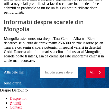
util sa negociati preturile si sa faceti o cautare inainte de a face
achizitii ca produsele sa nu fie un fals cu preturi ridicate doar
pentru turisti.
Informatii despre soarele din
Mongolia
Mongolia este cunoscuta drept „Tara Cerului Albastru Etern”
deoarece se bucura de aproximativ 250-300 de zile insorite pe an.
Tara are cer senin si soare puternic, in special vara si in desertul
Gobi. Datorita altitudinii mari si a climatului uscat al Mongoliei,
soarele poate fi intens, asa ca crema spf este importanta chiar si in
zilele mai racoroase.
Afla cele mai
MA ABONE
bune oferte.
Despre Dertour.ro
Inscrie-te la
Despre noi
Agentii
newsletter!
Contact