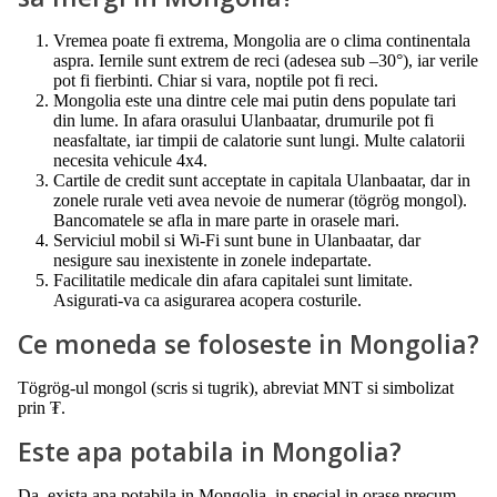
Vremea poate fi extrema, Mongolia are o clima continentala
aspra. Iernile sunt extrem de reci (adesea sub –30°), iar verile
pot fi fierbinti. Chiar si vara, noptile pot fi reci.
Mongolia este una dintre cele mai putin dens populate tari
din lume. In afara orasului Ulanbaatar, drumurile pot fi
neasfaltate, iar timpii de calatorie sunt lungi. Multe calatorii
necesita vehicule 4x4.
Cartile de credit sunt acceptate in capitala Ulanbaatar, dar in
zonele rurale veti avea nevoie de numerar (tögrög mongol).
Bancomatele se afla in mare parte in orasele mari.
Serviciul mobil si Wi-Fi sunt bune in Ulanbaatar, dar
nesigure sau inexistente in zonele indepartate.
Facilitatile medicale din afara capitalei sunt limitate.
Asigurati-va ca asigurarea acopera costurile.
Ce moneda se foloseste in Mongolia?
Tögrög-ul mongol (scris si tugrik), abreviat MNT si simbolizat
prin ₮.
Este apa potabila in Mongolia?
Da, exista apa potabila in Mongolia, in special in orase precum