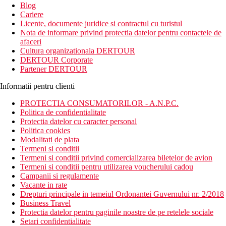
Blog
Cariere
Licente, documente juridice si contractul cu turistul
Nota de informare privind protectia datelor pentru contactele de
afaceri
Cultura organizationala DERTOUR
DERTOUR Corporate
Partener DERTOUR
Informatii pentru clienti
PROTECTIA CONSUMATORILOR - A.N.P.C.
Politica de confidentialitate
Protectia datelor cu caracter personal
Politica cookies
Modalitati de plata
Termeni si conditii
Termeni si conditii privind comercializarea biletelor de avion
Termeni si conditii pentru utilizarea voucherului cadou
Campanii si regulamente
Vacante in rate
Drepturi principale in temeiul Ordonantei Guvernului nr. 2/2018
Business Travel
Protectia datelor pentru paginile noastre de pe retelele sociale
Setari confidentialitate