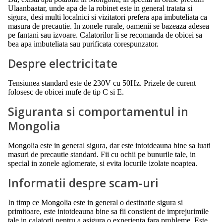
Ulaanbaatar, unde apa de la robinet este in general tratata si
sigura, desi multi localnici si vizitatori prefera apa imbuteliata ca
masura de precautie. In zonele rurale, oamenii se bazeaza adesea
pe fantani sau izvoare. Calatorilor li se recomanda de obicei sa
bea apa imbuteliata sau purificata corespunzator.
Despre electricitate
Tensiunea standard este de 230V cu 50Hz. Prizele de curent
folosesc de obicei mufe de tip C si E.
Siguranta si comportamentul in
Mongolia
Mongolia este in general sigura, dar este intotdeauna bine sa luati
masuri de precautie standard. Fii cu ochii pe bunurile tale, in
special in zonele aglomerate, si evita locurile izolate noaptea.
Informatii despre scam-uri
In timp ce Mongolia este in general o destinatie sigura si
primitoare, este intotdeauna bine sa fii constient de imprejurimile
tale in calatorii pentru a asigura o experienta fara probleme. Este