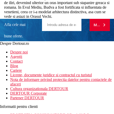
de iliri, devenind ulterior un oras important sub stapanire greaca si
romana. In Evul Mediu, Budva a fost fortificata si influentata de
venetieni, ceea ce i-a modelat arhitectura distinctiva, asa cum se
vede si astazi in Orasul Vechi.
Afla cele mai
MA ABONE
bune oferte.
Despre Dertour.ro
Inscrie-te la
Despre noi
Agentii
newsletter!
Contact
Blog
Cariere
Licente, documente juridice si contractul cu turistul
Nota de informare privind protectia datelor pentru contactele de
afaceri
Cultura organizationala DERTOUR
DERTOUR Corporate
Partener DERTOUR
Informatii pentru clienti