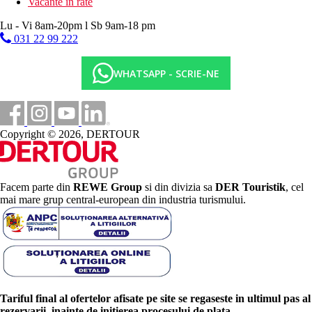
Vacante in rate
Lu - Vi 8am-20pm l Sb 9am-18 pm
031 22 99 222
WHATSAPP - SCRIE-NE
Copyright © 2026, DERTOUR
Facem parte din
REWE Group
si din divizia sa
DER Touristik
, cel
mai mare grup central-european din industria turismului.
Tariful final al ofertelor afisate pe site se regaseste in ultimul pas al
rezervarii, inainte de initierea procesului de plata.