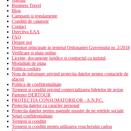
Agentii
Business Travel
Blog
Campanii si regulamente
Conditii de calatorie
Contact
Directiva EAA
FAQ
Despre noi
Drepturi principale in temeiul Ordonantei Guvernului nr. 2/2018
Verificare si plata online
Licente, documente juridice si contractul cu turistul
Modalitati de plata
Politica cookies
Nota de informare privind protectia datelor pentru contactele de
afaceri
Politica de confidentialitate
Termeni si conditii privind comercializarea biletelor de avion
Partener DERTOUR
PROTECTIA CONSUMATORILOR - A.N.P.C.
Protectia datelor cu caracter personal
Protectia datelor pentru paginile noastre de pe retelele sociale
Setari confidentialitate
Termeni si conditii
Termeni si conditii pentru utilizarea voucherului cadou