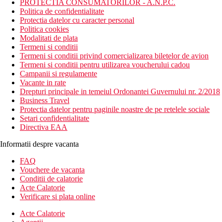
PROTECTIA CONSUMATORILOR - A.N.P.C.
Politica de confidentialitate
Protectia datelor cu caracter personal
Politica cookies
Modalitati de plata
Termeni si conditii
Termeni si conditii privind comercializarea biletelor de avion
Termeni si conditii pentru utilizarea voucherului cadou
Campanii si regulamente
Vacante in rate
Drepturi principale in temeiul Ordonantei Guvernului nr. 2/2018
Business Travel
Protectia datelor pentru paginile noastre de pe retelele sociale
Setari confidentialitate
Directiva EAA
Informatii despre vacanta
FAQ
Vouchere de vacanta
Conditii de calatorie
Acte Calatorie
Verificare si plata online
Acte Calatorie