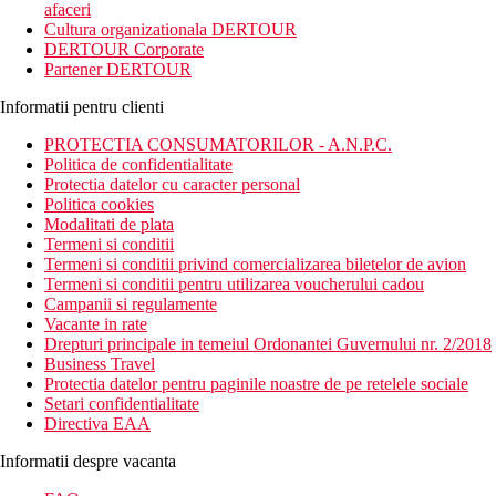
afaceri
Cultura organizationala DERTOUR
DERTOUR Corporate
Partener DERTOUR
Informatii pentru clienti
PROTECTIA CONSUMATORILOR - A.N.P.C.
Politica de confidentialitate
Protectia datelor cu caracter personal
Politica cookies
Modalitati de plata
Termeni si conditii
Termeni si conditii privind comercializarea biletelor de avion
Termeni si conditii pentru utilizarea voucherului cadou
Campanii si regulamente
Vacante in rate
Drepturi principale in temeiul Ordonantei Guvernului nr. 2/2018
Business Travel
Protectia datelor pentru paginile noastre de pe retelele sociale
Setari confidentialitate
Directiva EAA
Informatii despre vacanta