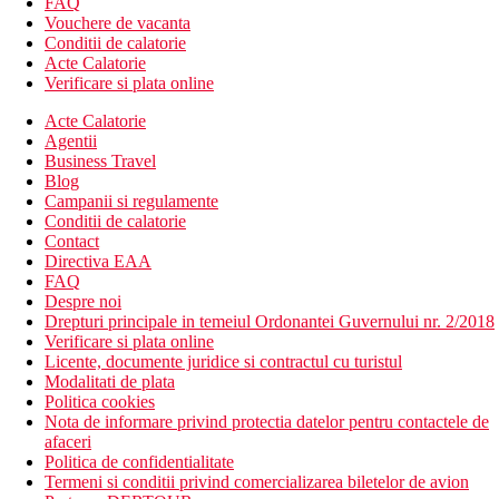
FAQ
Vouchere de vacanta
Conditii de calatorie
Acte Calatorie
Verificare si plata online
Acte Calatorie
Agentii
Business Travel
Blog
Campanii si regulamente
Conditii de calatorie
Contact
Directiva EAA
FAQ
Despre noi
Drepturi principale in temeiul Ordonantei Guvernului nr. 2/2018
Verificare si plata online
Licente, documente juridice si contractul cu turistul
Modalitati de plata
Politica cookies
Nota de informare privind protectia datelor pentru contactele de
afaceri
Politica de confidentialitate
Termeni si conditii privind comercializarea biletelor de avion