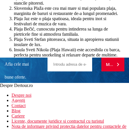
stancile pitoresti.
Slovenska Plaža este cea mai mare si mai populara plaja,
marginita de baruri si restaurante de-a lungul promenadei.
Plaja Jaz este o plaja spatioasa, ideala pentru inot si
festivaluri de muzica de vara.
Plaja Bečić, cunoscuta pentru intinderea sa lunga de
pietricele fine si atmosfera familiala.
Plaja Sveti Stefan pitoreasca, situata in apropierea statiunii
insulare de lux.
Insula Sveti Nikola (Plaja Hawaii) este accesibila cu barca,
perfecta pentru snorkeling si relaxare departe de multime.
Afla cele mai
MA ABONE
bune oferte.
Despre Dertour.ro
Inscrie-te la
Despre noi
Agentii
newsletter!
Contact
Blog
Cariere
Licente, documente juridice si contractul cu turistul
Nota de informare privind protectia datelor pentru contactele de