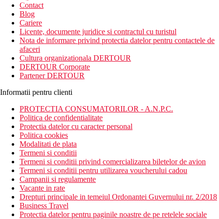
newsletter!
Contact
Blog
Cariere
Licente, documente juridice si contractul cu turistul
Nota de informare privind protectia datelor pentru contactele de
afaceri
Cultura organizationala DERTOUR
DERTOUR Corporate
Partener DERTOUR
Informatii pentru clienti
PROTECTIA CONSUMATORILOR - A.N.P.C.
Politica de confidentialitate
Protectia datelor cu caracter personal
Politica cookies
Modalitati de plata
Termeni si conditii
Termeni si conditii privind comercializarea biletelor de avion
Termeni si conditii pentru utilizarea voucherului cadou
Campanii si regulamente
Vacante in rate
Drepturi principale in temeiul Ordonantei Guvernului nr. 2/2018
Business Travel
Protectia datelor pentru paginile noastre de pe retelele sociale