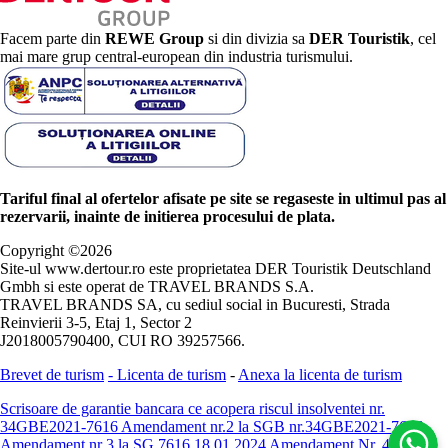
Facem parte din
REWE Group
si din divizia sa
DER Touristik
, cel
mai mare grup central-european din industria turismului.
Tariful final al ofertelor afisate pe site se regaseste in ultimul pas al
rezervarii, inainte de initierea procesului de plata.
Copyright ©
2026
Site-ul www.dertour.ro este proprietatea DER Touristik Deutschland
Gmbh si este operat de TRAVEL BRANDS S.A.
TRAVEL BRANDS SA, cu sediul social in Bucuresti, Strada
Reinvierii 3-5, Etaj 1, Sector 2
J2018005790400, CUI RO 39257566.
Brevet de turism
-
Licenta de turism
-
Anexa la licenta de turism
Scrisoare de garantie bancara ce acopera riscul insolventei nr.
34GBE2021-7616
Amendament nr.2 la SGB nr.34GBE2021-7616
Amendament nr 3 la SG 7616 18.01.2024
Amendament Nr. 4 -