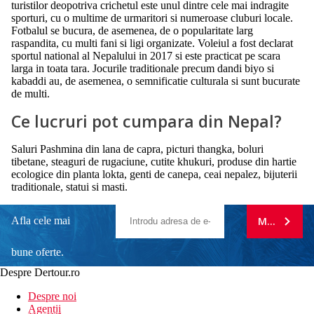
turistilor deopotriva crichetul este unul dintre cele mai indragite
sporturi, cu o multime de urmaritori si numeroase cluburi locale.
Fotbalul se bucura, de asemenea, de o popularitate larg
raspandita, cu multi fani si ligi organizate. Voleiul a fost declarat
sportul national al Nepalului in 2017 si este practicat pe scara
larga in toata tara. Jocurile traditionale precum dandi biyo si
kabaddi au, de asemenea, o semnificatie culturala si sunt bucurate
de multi.
Ce lucruri pot cumpara din Nepal?
Saluri Pashmina din lana de capra, picturi thangka, boluri
tibetane, steaguri de rugaciune, cutite khukuri, produse din hartie
ecologice din planta lokta, genti de canepa, ceai nepalez, bijuterii
traditionale, statui si masti.
Afla cele mai
MA ABONE
bune oferte.
Despre Dertour.ro
Inscrie-te la
Despre noi
Agentii