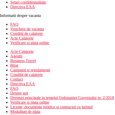
Setari confidentialitate
Directiva EAA
Informatii despre vacanta
FAQ
Vouchere de vacanta
Conditii de calatorie
Acte Calatorie
Verificare si plata online
Acte Calatorie
Agentii
Business Travel
Blog
Campanii si regulamente
Conditii de calatorie
Contact
Directiva EAA
FAQ
Despre noi
Drepturi principale in temeiul Ordonantei Guvernului nr. 2/2018
Verificare si plata online
Licente, documente juridice si contractul cu turistul
Modalitati de plata