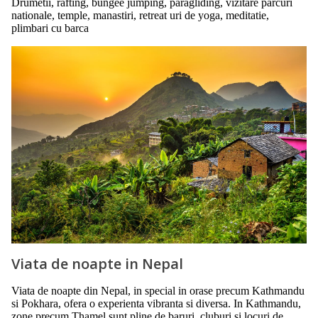
Drumetii, rafting, bungee jumping, paragliding, vizitare parcuri
nationale, temple, manastiri, retreat uri de yoga, meditatie,
plimbari cu barca
Viata de noapte in Nepal
Viata de noapte din Nepal, in special in orase precum Kathmandu
si Pokhara, ofera o experienta vibranta si diversa. In Kathmandu,
zone precum Thamel sunt pline de baruri, cluburi si locuri de