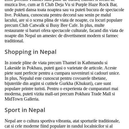
muzica live, cum ar fi Club Deja Vu si Purple Haze Rock Bar,
unde puteti dansa toata noaptea sau va puteti bucura de spectacole
live. Pokhara, cunoscuta pentru decorul sau senin pe malul
lacului, are si o scena plina de viata de noapte, cu locuri populare
precum Club Catwalk si Busy Bee Cafe. In plus, multe
restaurante si baruri ofera spectacole culturale, facand din viata de
noapte din Nepal un amestec de divertisment modern si farmec
traditional.
Shopping in Nepal
In zonele pline de viata precum Thamel in Kathmandu si
Lakeside in Pokhara, puteti gasi o varietate de articole. Aceste
piete sunt perfecte pentru a cumpara suveniruri si cadouri unice.
In plus, Nepalul este cunoscut pentru covoarele tibetane,
bijuteriile din argint si cutitele Gurkha (Khukuri), care sunt
populare printre turisti. Pentru o experienta de cumparaturi mai
moderna, puteti vizita mall-uri precum Pokhara Trade Mall si
MidTown Galleria.
Sport in Nepal
Nepal are o cultura sportiva vibranta, atat sporturile traditionale,
cat si cele moderne fiind populare in randul localnicilor si al