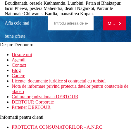
Boudhanath, orasele Kathmandu, Lumbini, Patan si Bhaktapur,
lacul Phewa, pestera Mahendra, dealul Nagarkot, Parcurile
Nationale Chitwan si Bardia, manastirea Kopan.
Afla cele mai
MA ABONE
bune oferte.
Despre Dertour.ro
Inscrie-te la
Despre noi
Agentii
newsletter!
Contact
Blog
Cariere
Licente, documente juridice si contractul cu turistul
Nota de informare privind protectia datelor pentru contactele de
afaceri
Cultura organizationala DERTOUR
DERTOUR Corporate
Partener DERTOUR
Informatii pentru clienti
PROTECTIA CONSUMATORILOR - A.N.P.C.