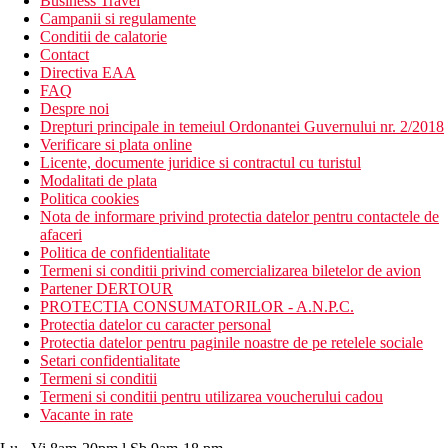
Business Travel
Campanii si regulamente
Conditii de calatorie
Contact
Directiva EAA
FAQ
Despre noi
Drepturi principale in temeiul Ordonantei Guvernului nr. 2/2018
Verificare si plata online
Licente, documente juridice si contractul cu turistul
Modalitati de plata
Politica cookies
Nota de informare privind protectia datelor pentru contactele de
afaceri
Politica de confidentialitate
Termeni si conditii privind comercializarea biletelor de avion
Partener DERTOUR
PROTECTIA CONSUMATORILOR - A.N.P.C.
Protectia datelor cu caracter personal
Protectia datelor pentru paginile noastre de pe retelele sociale
Setari confidentialitate
Termeni si conditii
Termeni si conditii pentru utilizarea voucherului cadou
Vacante in rate