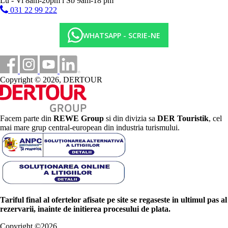
Lu - Vi 8am-20pm l Sb 9am-18 pm
031 22 99 222
WHATSAPP - SCRIE-NE
Copyright © 2026, DERTOUR
Facem parte din
REWE Group
si din divizia sa
DER Touristik
, cel
mai mare grup central-european din industria turismului.
Tariful final al ofertelor afisate pe site se regaseste in ultimul pas al
rezervarii, inainte de initierea procesului de plata.
Copyright ©
2026