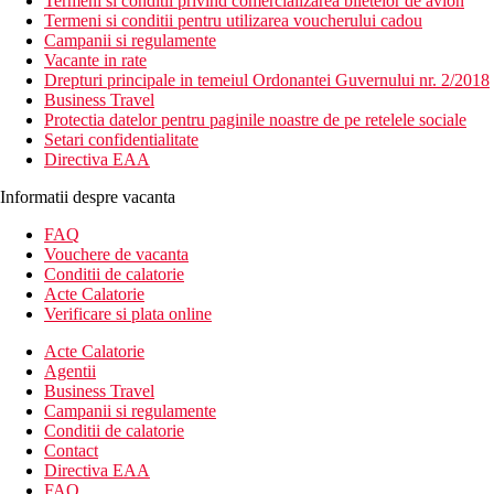
Termeni si conditii privind comercializarea biletelor de avion
Termeni si conditii pentru utilizarea voucherului cadou
Campanii si regulamente
Vacante in rate
Drepturi principale in temeiul Ordonantei Guvernului nr. 2/2018
Business Travel
Protectia datelor pentru paginile noastre de pe retelele sociale
Setari confidentialitate
Directiva EAA
Informatii despre vacanta
FAQ
Vouchere de vacanta
Conditii de calatorie
Acte Calatorie
Verificare si plata online
Acte Calatorie
Agentii
Business Travel
Campanii si regulamente
Conditii de calatorie
Contact
Directiva EAA
FAQ