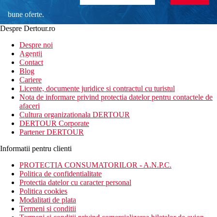
bune oferte.
Despre Dertour.ro
Inscrie-te la
Despre noi
Agentii
newsletter!
Contact
Blog
Cariere
Licente, documente juridice si contractul cu turistul
Nota de informare privind protectia datelor pentru contactele de
afaceri
Cultura organizationala DERTOUR
DERTOUR Corporate
Partener DERTOUR
Informatii pentru clienti
PROTECTIA CONSUMATORILOR - A.N.P.C.
Politica de confidentialitate
Protectia datelor cu caracter personal
Politica cookies
Modalitati de plata
Termeni si conditii