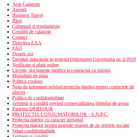
Acte Calatorie
Agentii
Business Travel
Blog
Campanii si regulamente
Conditii de calatorie
Contact
Directiva EAA
FAQ
Despre noi
Drepturi principale in temeiul Ordonantei Guvernului nr. 2/2018
Verificare si plata online
Licente, documente juridice si contractul cu turistul
Modalitati de plata
Politica cookies
Nota de informare privind protectia datelor pentru contactele de
afaceri
Politica de confidentialitate
Termeni si conditii privind comercializarea biletelor de avion
Partener DERTOUR
PROTECTIA CONSUMATORILOR - A.N.P.C.
Protectia datelor cu caracter personal
Protectia datelor pentru paginile noastre de pe retelele sociale
Setari confidentialitate
Termeni si conditii