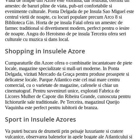
Viata de noapte din Azore este vibranta, dar relaxata, oferind un
amestec de baruri pline de viata, pub-uri confortabile si
evenimente culturale. Ponta Delgada de pe Insula Sao Miguel este
centrul vietii de noapte, cu locuri populare precum Arco 8 si
Biblioteca Gin. Horta de pe insula Faial ofera un amestec de
farmec traditional si divertisment modern, perfect pentru o iesire
de noapte. Angra do Heroismo de pe insula Terceira ofera seri
culturale cu muzica si dans local.
Shopping in Insulele Azore
Cumparaturile din Azore ofera o combinatie incantatoare de piete
locale, magazine specializate si mall-uri moderne. In Ponta
Delgada, vizitati Mercado da Graça pentru produse proaspete si
delicatese locale. Parque Atlantico este cel mai mare centru
comercial, cu o varietate de magazine, cafenele si chiar un
cinematograf. Pentru suveniruri unice, explorati Fabrica de
Licores Mulher de Capote din Ribeira Grande, cunoscuta pentru
lichiorurile sale traditionale. Pe Terceira, magazinul Queijo
Vaquinha este perfect pentru iubitorii de branza.
Sport in Insulele Azores
Va puteti bucura de drumetii prin peisaje luxuriante si cratere
vulcanice, observarea balenelor in apele bogate ale Atlanticului si