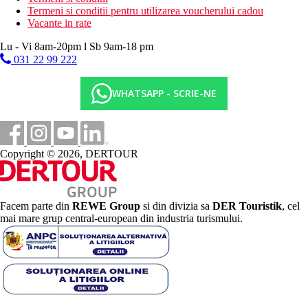
Termeni si conditii pentru utilizarea voucherului cadou
Vacante in rate
Lu - Vi 8am-20pm l Sb 9am-18 pm
031 22 99 222
WHATSAPP - SCRIE-NE
Copyright © 2026, DERTOUR
Facem parte din
REWE Group
si din divizia sa
DER Touristik
, cel
mai mare grup central-european din industria turismului.