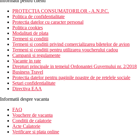
Informatii pentru clienti
PROTECTIA CONSUMATORILOR - A.N.P.C.
Politica de confidentialitate
Protectia datelor cu caracter personal
Politica cookies
Modalitati de plata
Termeni si conditii
Termeni si conditii privind comercializarea biletelor de avion
Termeni si conditii pentru utilizarea voucherului cadou
Campanii si regulamente
Vacante in rate
Drepturi principale in temeiul Ordonantei Guvernului nr. 2/2018
Business Travel
Protectia datelor pentru paginile noastre de pe retelele sociale
Setari confidentialitate
Directiva EAA
Informatii despre vacanta
FAQ
Vouchere de vacanta
Conditii de calatorie
Acte Calatorie
Verificare si plata online