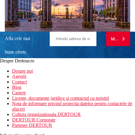
Afla cele mai
MA ABONE
bune oferte.
Despre Dertour.ro
Inscrie-te la
Despre noi
Agentii
newsletter!
Contact
Blog
Cariere
Licente, documente juridice si contractul cu turistul
Nota de informare privind protectia datelor pentru contactele de
afaceri
Cultura organizationala DERTOUR
DERTOUR Corporate
Partener DERTOUR