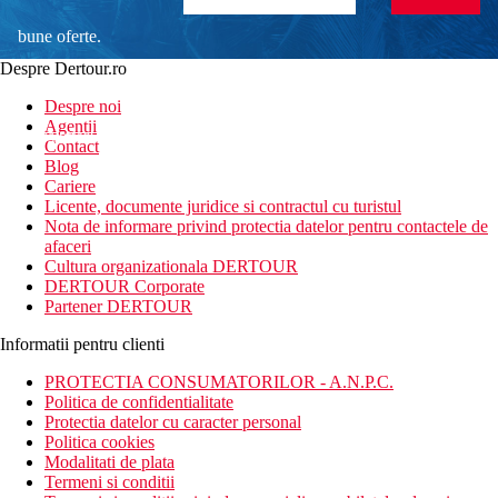
bune oferte.
Despre Dertour.ro
Inscrie-te la
Despre noi
Agentii
newsletter!
Contact
Blog
Cariere
Licente, documente juridice si contractul cu turistul
Nota de informare privind protectia datelor pentru contactele de
afaceri
Cultura organizationala DERTOUR
DERTOUR Corporate
Partener DERTOUR
Informatii pentru clienti
PROTECTIA CONSUMATORILOR - A.N.P.C.
Politica de confidentialitate
Protectia datelor cu caracter personal
Politica cookies
Modalitati de plata
Termeni si conditii