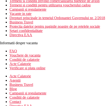
Termeni si conditii privind comercializarea biletelor de avion
Termeni si conditii pentru utilizarea voucherului cadou
Campanii si regulamente
Vacante in rate
Drepturi principale in temeiul Ordonantei Guvernului nr. 2/2018
Business Travel
Protectia datelor pentru paginile noastre de pe retelele sociale
Setari confidentialitate
Directiva EAA
Informatii despre vacanta
FAQ
Vouchere de vacanta
Conditii de calatorie
Acte Calatorie
Verificare si plata online
Acte Calatorie
Agentii
Business Travel
Blog
Campanii si regulamente
Conditii de calatorie
Contact
Directiva EAA