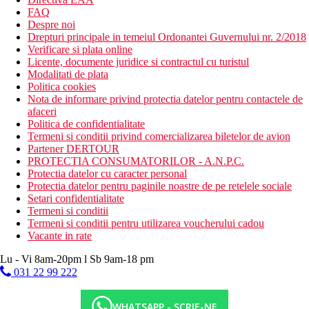
FAQ
Despre noi
Drepturi principale in temeiul Ordonantei Guvernului nr. 2/2018
Verificare si plata online
Licente, documente juridice si contractul cu turistul
Modalitati de plata
Politica cookies
Nota de informare privind protectia datelor pentru contactele de
afaceri
Politica de confidentialitate
Termeni si conditii privind comercializarea biletelor de avion
Partener DERTOUR
PROTECTIA CONSUMATORILOR - A.N.P.C.
Protectia datelor cu caracter personal
Protectia datelor pentru paginile noastre de pe retelele sociale
Setari confidentialitate
Termeni si conditii
Termeni si conditii pentru utilizarea voucherului cadou
Vacante in rate
Lu - Vi 8am-20pm l Sb 9am-18 pm
031 22 99 222
WHATSAPP - SCRIE-NE