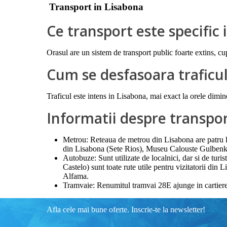
Transport in Lisabona
Ce transport este specific
Orasul are un sistem de transport public foarte extins, c
Cum se desfasoara traficu
Traficul este intens in Lisabona, mai exact la orele dimin
Informatii despre transpo
Metrou: Reteaua de metrou din Lisabona are patru li
din Lisabona (Sete Rios), Museu Calouste Gulbenki
Autobuze: Sunt utilizate de localnici, dar si de tu
Castelo) sunt toate rute utile pentru vizitatorii din
Alfama.
Tramvaie: Renumitul tramvai 28E ajunge in cartiere
Afla cele mai bune oferte. Inscrie-te la newsletter!