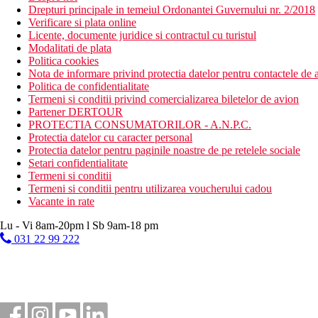
Drepturi principale in temeiul Ordonantei Guvernului nr. 2/2018
Verificare si plata online
Licente, documente juridice si contractul cu turistul
Modalitati de plata
Politica cookies
Nota de informare privind protectia datelor pentru contactele de a
Politica de confidentialitate
Termeni si conditii privind comercializarea biletelor de avion
Partener DERTOUR
PROTECTIA CONSUMATORILOR - A.N.P.C.
Protectia datelor cu caracter personal
Protectia datelor pentru paginile noastre de pe retelele sociale
Setari confidentialitate
Termeni si conditii
Termeni si conditii pentru utilizarea voucherului cadou
Vacante in rate
Lu - Vi 8am-20pm l Sb 9am-18 pm
031 22 99 222