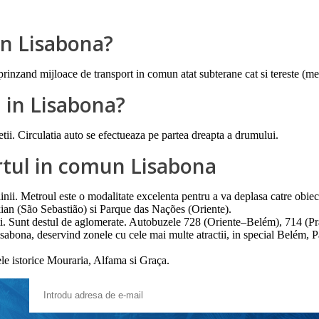
 in Lisabona?
uprinzand mijloace de transport in comun atat subterane cat si tereste (m
l in Lisabona?
etii. Circulatia auto se efectueaza pe partea dreapta a drumului.
rtul in comun Lisabona
nii. Metroul este o modalitate excelenta pentru a va deplasa catre obiec
an (São Sebastião) si Parque das Nações (Oriente).
risti. Sunt destul de aglomerate. Autobuzele 728 (Oriente–Belém), 714 (
 Lisabona, deservind zonele cu cele mai multe atractii, in special Belém, 
le istorice Mouraria, Alfama si Graça.