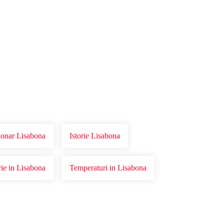
ionar Lisabona
Istorie Lisabona
rie in Lisabona
Temperaturi in Lisabona