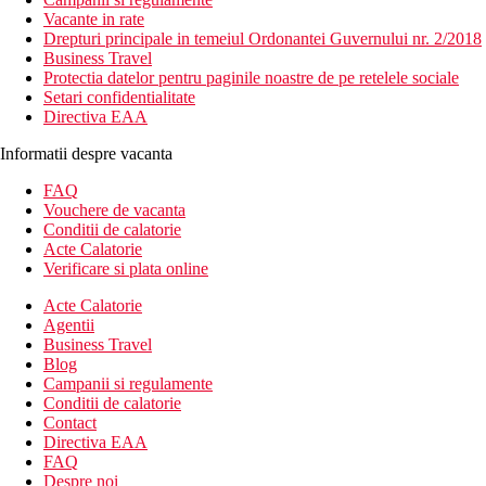
Vacante in rate
Drepturi principale in temeiul Ordonantei Guvernului nr. 2/2018
Business Travel
Protectia datelor pentru paginile noastre de pe retelele sociale
Setari confidentialitate
Directiva EAA
Informatii despre vacanta
FAQ
Vouchere de vacanta
Conditii de calatorie
Acte Calatorie
Verificare si plata online
Acte Calatorie
Agentii
Business Travel
Blog
Campanii si regulamente
Conditii de calatorie
Contact
Directiva EAA
FAQ
Despre noi