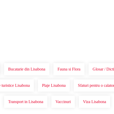
Voucher Cadou
Agentii
Bucatarie din Lisabona
Fauna si Flora
Glosar / Dict
 turistice Lisabona
Plaje Lisabona
Sfaturi pentru o calato
Transport in Lisabona
Vaccinuri
Viza Lisabona