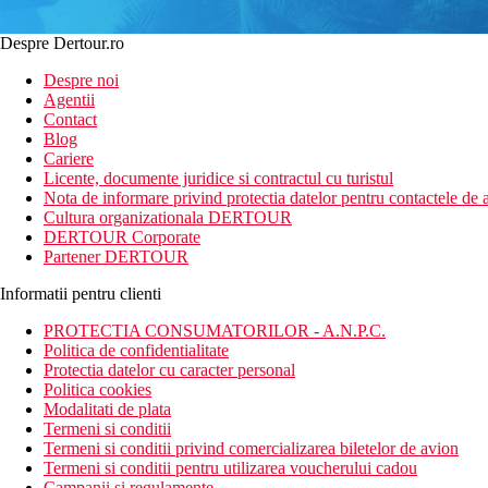
Despre Dertour.ro
Despre noi
Agentii
Contact
Blog
Cariere
Licente, documente juridice si contractul cu turistul
Nota de informare privind protectia datelor pentru contactele de a
Cultura organizationala DERTOUR
DERTOUR Corporate
Partener DERTOUR
Informatii pentru clienti
PROTECTIA CONSUMATORILOR - A.N.P.C.
Politica de confidentialitate
Protectia datelor cu caracter personal
Politica cookies
Modalitati de plata
Termeni si conditii
Termeni si conditii privind comercializarea biletelor de avion
Termeni si conditii pentru utilizarea voucherului cadou
Campanii si regulamente