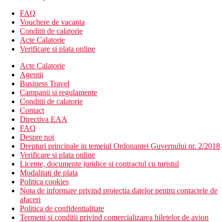
Camera dubla, vedere la mare, balcon: balcon, vedere la
mare.
FAQ
Vouchere de vacanta
Descrierea hotelului
Conditii de calatorie
hol de intrare cu receptie
Acte Calatorie
restaurant
Verificare si plata online
lift
baruri
Acte Calatorie
magazin cu suveniruri
Agentii
Wi-Fi (gratuit)
Business Travel
loc de joaca
Campanii si regulamente
piscina
Conditii de calatorie
piscina pentru copii
Contact
terase la soare cu sezlonguri si umbrele gratuite
Directiva EAA
piscina interioara
FAQ
Despre noi
Descrierea plajei
Drepturi principale in temeiul Ordonantei Guvernului nr. 2/2018
pietros
Verificare si plata online
fara serviciu de plaja
Licente, documente juridice si contractul cu turistul
Modalitati de plata
Activitati gratuite
Politica cookies
programe de animatie
Nota de informare privind protectia datelor pentru contactele de
jacuzzi
afaceri
putina fitness
Politica de confidentialitate
darts
Termeni si conditii privind comercializarea biletelor de avion