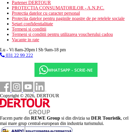
Partener DERTOUR
Activitati contra cost
PROTECTIA CONSUMATORILOR - A.N.P.C.
tenis
Protectia datelor cu caracter personal
tenis de masa
Protectia datelor pentru paginile noastre de pe retelele sociale
masa de biliard
Setari confidentialitate
masaje
Termeni si conditii
Termeni si conditii pentru utilizarea voucherului cadou
Mese
Vacante in rate
Mic dejun
Bufet mic dejun
Lu - Vi 8am-20pm l Sb 9am-18 pm
Demipensiune
031 22 99 222
Mic dejun si cina tip bufet
Pensiune completa
Mic dejun, pranz si cina tip bufet
WHATSAPP - SCRIE-NE
Categoria oficiala
3 stele
Nota
Copyright © 2026, DERTOUR
Sfera si calitatea serviciilor si activitatilor mentionate mai sus pot
fi afectate de introducerea unor posibile masuri de igiena sau
antiepidemie in destinatia data.
Facem parte din
REWE Group
si din divizia sa
DER Touristik
, cel
Distanţe
mai mare grup central-european din industria turismului.