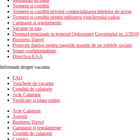
Modalitati de plata
Termeni si conditii
Termeni si conditii privind comercializarea biletelor de avion
Termeni si conditii pentru utilizarea voucherului cadou
Campanii si regulamente
Vacante in rate
Drepturi principale in temeiul Ordonantei Guvernului nr. 2/2018
Business Travel
Protectia datelor pentru paginile noastre de pe retelele sociale
Setari confidentialitate
Directiva EAA
Informatii despre vacanta
FAQ
Vouchere de vacanta
Conditii de calatorie
Acte Calatorie
Verificare si plata online
Acte Calatorie
Agentii
Business Travel
Campanii si regulamente
Conditii de calatorie
Contact