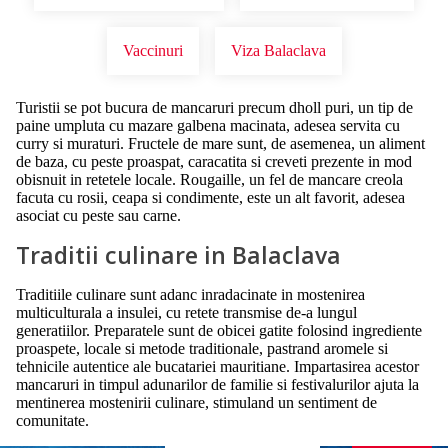
Vaccinuri
Viza Balaclava
Turistii se pot bucura de mancaruri precum dholl puri, un tip de
paine umpluta cu mazare galbena macinata, adesea servita cu
curry si muraturi. Fructele de mare sunt, de asemenea, un aliment
de baza, cu peste proaspat, caracatita si creveti prezente in mod
obisnuit in retetele locale. Rougaille, un fel de mancare creola
facuta cu rosii, ceapa si condimente, este un alt favorit, adesea
asociat cu peste sau carne.
Traditii culinare in Balaclava
Traditiile culinare sunt adanc inradacinate in mostenirea
multiculturala a insulei, cu retete transmise de-a lungul
generatiilor. Preparatele sunt de obicei gatite folosind ingrediente
proaspete, locale si metode traditionale, pastrand aromele si
tehnicile autentice ale bucatariei mauritiane. Impartasirea acestor
mancaruri in timpul adunarilor de familie si festivalurilor ajuta la
mentinerea mostenirii culinare, stimuland un sentiment de
comunitate.