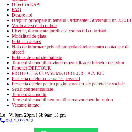
Directiva EAA
FAQ
Despre noi
Drepturi principale in temeiul Ordonantei Guvernului nr. 2/2018
Verificare si plata online
Licente, documente juridice si contractul cu turistul
Modalitati de plata
Politica cookies
Nota de informare privind protectia datelor pentru contactele de
afaceri
Politica de confidentialitate
Termeni si conditii privind comercializarea biletelor de avion
Partener DERTOUR
PROTECTIA CONSUMATORILOR - A.N.P.C.
Protectia datelor cu caracter personal
Protectia datelor pentru paginile noastre de pe retelele sociale
Setari confidentialitate
Termeni si conditii
Termeni si conditii pentru utilizarea voucherului cadou
Vacante in rate
Lu - Vi 8am-20pm l Sb 9am-18 pm
031 22 99 222