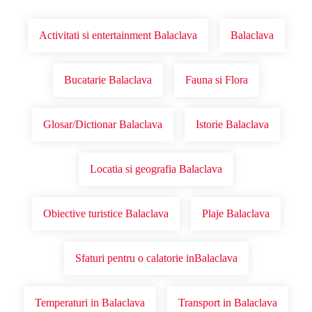
Activitati si entertainment Balaclava
Balaclava
Bucatarie Balaclava
Fauna si Flora
Glosar/Dictionar Balaclava
Istorie Balaclava
Locatia si geografia Balaclava
Obiective turistice Balaclava
Plaje Balaclava
Sfaturi pentru o calatorie inBalaclava
Temperaturi in Balaclava
Transport in Balaclava