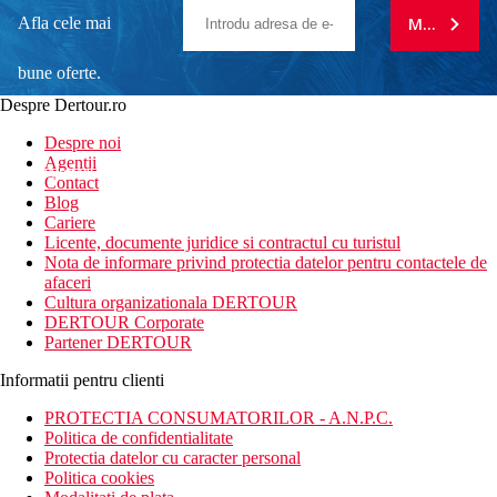
Afla cele mai
MA ABONE
bune oferte.
Despre Dertour.ro
Inscrie-te la
Despre noi
Agentii
newsletter!
Contact
Blog
Cariere
Licente, documente juridice si contractul cu turistul
Nota de informare privind protectia datelor pentru contactele de
afaceri
Cultura organizationala DERTOUR
DERTOUR Corporate
Partener DERTOUR
Informatii pentru clienti
PROTECTIA CONSUMATORILOR - A.N.P.C.
Politica de confidentialitate
Protectia datelor cu caracter personal
Politica cookies