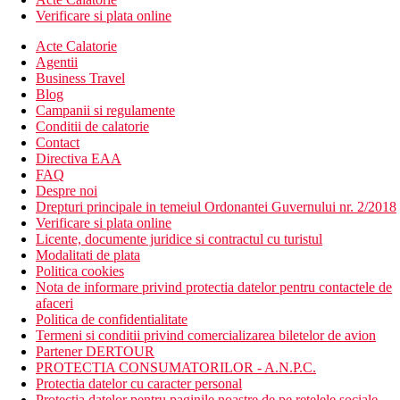
Verificare si plata online
Acte Calatorie
Agentii
Business Travel
Blog
Campanii si regulamente
Conditii de calatorie
Contact
Directiva EAA
FAQ
Despre noi
Drepturi principale in temeiul Ordonantei Guvernului nr. 2/2018
Verificare si plata online
Licente, documente juridice si contractul cu turistul
Modalitati de plata
Politica cookies
Nota de informare privind protectia datelor pentru contactele de
afaceri
Politica de confidentialitate
Termeni si conditii privind comercializarea biletelor de avion
Partener DERTOUR
PROTECTIA CONSUMATORILOR - A.N.P.C.
Protectia datelor cu caracter personal
Protectia datelor pentru paginile noastre de pe retelele sociale