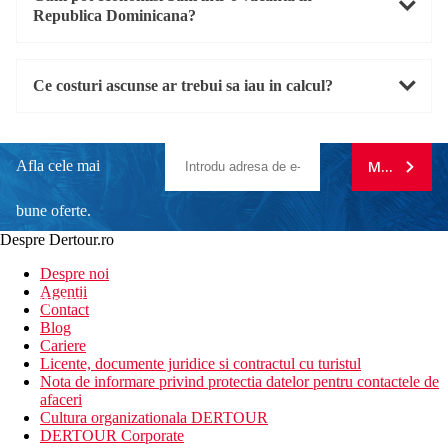
Republica Dominicana?
Ce costuri ascunse ar trebui sa iau in calcul?
Afla cele mai
MA ABONE
bune oferte.
Despre Dertour.ro
Inscrie-te la
Despre noi
Agentii
newsletter!
Contact
Blog
Cariere
Licente, documente juridice si contractul cu turistul
Nota de informare privind protectia datelor pentru contactele de
afaceri
Cultura organizationala DERTOUR
DERTOUR Corporate