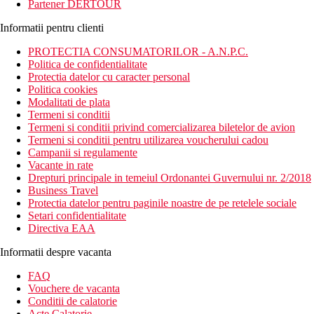
Partener DERTOUR
Informatii pentru clienti
PROTECTIA CONSUMATORILOR - A.N.P.C.
Politica de confidentialitate
Protectia datelor cu caracter personal
Politica cookies
Modalitati de plata
Termeni si conditii
Termeni si conditii privind comercializarea biletelor de avion
Termeni si conditii pentru utilizarea voucherului cadou
Campanii si regulamente
Vacante in rate
Drepturi principale in temeiul Ordonantei Guvernului nr. 2/2018
Business Travel
Protectia datelor pentru paginile noastre de pe retelele sociale
Setari confidentialitate
Directiva EAA
Informatii despre vacanta
FAQ
Vouchere de vacanta
Conditii de calatorie
Acte Calatorie