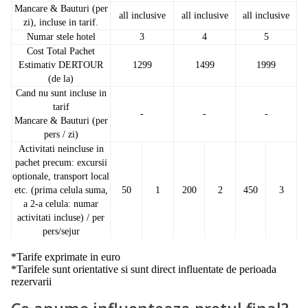
Mancare & Bauturi (per
all inclusive
all inclusive
all inclusive
zi), incluse in tarif.
Numar stele hotel
3
4
5
Cost Total Pachet
Estimativ DERTOUR
1299
1499
1999
(de la)
Cand nu sunt incluse in
tarif
-
-
-
Mancare & Bauturi (per
pers / zi)
Activitati neincluse in
pachet precum: excursii
optionale, transport local
etc. (prima celula suma,
50
1
200
2
450
3
a 2-a celula: numar
activitati incluse) / per
pers/sejur
*Tarife exprimate in euro
*Tarifele sunt orientative si sunt direct influentate de perioada
rezervarii