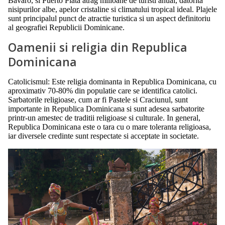
Bavaro, si Puerto Plata atrag milioane de turisti anual, datorita
nisipurilor albe, apelor cristaline si climatului tropical ideal. Plajele
sunt principalul punct de atractie turistica si un aspect definitoriu
al geografiei Republicii Dominicane.
Oamenii si religia din Republica
Dominicana
Catolicismul: Este religia dominanta in Republica Dominicana, cu
aproximativ 70-80% din populatie care se identifica catolici.
Sarbatorile religioase, cum ar fi Pastele si Craciunul, sunt
importante in Republica Dominicana si sunt adesea sarbatorite
printr-un amestec de traditii religioase si culturale. In general,
Republica Dominicana este o tara cu o mare toleranta religioasa,
iar diversele credinte sunt respectate si acceptate in societate.