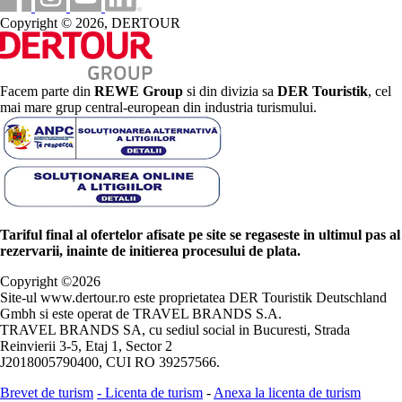
Copyright © 2026, DERTOUR
Facem parte din
REWE Group
si din divizia sa
DER Touristik
, cel
mai mare grup central-european din industria turismului.
Tariful final al ofertelor afisate pe site se regaseste in ultimul pas al
rezervarii, inainte de initierea procesului de plata.
Copyright ©
2026
Site-ul www.dertour.ro este proprietatea DER Touristik Deutschland
Gmbh si este operat de TRAVEL BRANDS S.A.
TRAVEL BRANDS SA, cu sediul social in Bucuresti, Strada
Reinvierii 3-5, Etaj 1, Sector 2
J2018005790400, CUI RO 39257566.
Brevet de turism
-
Licenta de turism
-
Anexa la licenta de turism