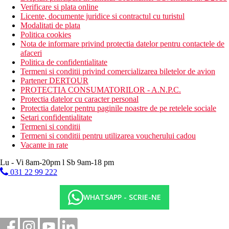
Verificare si plata online
Licente, documente juridice si contractul cu turistul
Modalitati de plata
Politica cookies
Nota de informare privind protectia datelor pentru contactele de
afaceri
Politica de confidentialitate
Termeni si conditii privind comercializarea biletelor de avion
Partener DERTOUR
PROTECTIA CONSUMATORILOR - A.N.P.C.
Protectia datelor cu caracter personal
Protectia datelor pentru paginile noastre de pe retelele sociale
Setari confidentialitate
Termeni si conditii
Termeni si conditii pentru utilizarea voucherului cadou
Vacante in rate
Lu - Vi 8am-20pm l Sb 9am-18 pm
031 22 99 222
WHATSAPP - SCRIE-NE