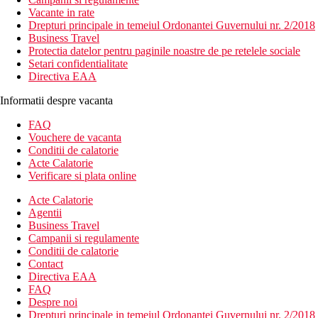
Vacante in rate
Drepturi principale in temeiul Ordonantei Guvernului nr. 2/2018
Business Travel
Protectia datelor pentru paginile noastre de pe retelele sociale
Setari confidentialitate
Directiva EAA
Informatii despre vacanta
FAQ
Vouchere de vacanta
Conditii de calatorie
Acte Calatorie
Verificare si plata online
Acte Calatorie
Agentii
Business Travel
Campanii si regulamente
Conditii de calatorie
Contact
Directiva EAA
FAQ
Despre noi
Drepturi principale in temeiul Ordonantei Guvernului nr. 2/2018