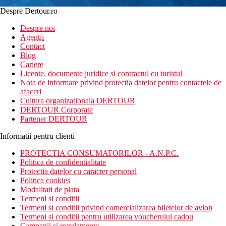
Despre Dertour.ro
Inscrie-te la
Despre noi
Agentii
newsletter!
Contact
Blog
Cariere
Licente, documente juridice si contractul cu turistul
Nota de informare privind protectia datelor pentru contactele de
afaceri
Cultura organizationala DERTOUR
DERTOUR Corporate
Partener DERTOUR
Informatii pentru clienti
PROTECTIA CONSUMATORILOR - A.N.P.C.
Politica de confidentialitate
Protectia datelor cu caracter personal
Politica cookies
Modalitati de plata
Termeni si conditii
Termeni si conditii privind comercializarea biletelor de avion
Termeni si conditii pentru utilizarea voucherului cadou
Campanii si regulamente