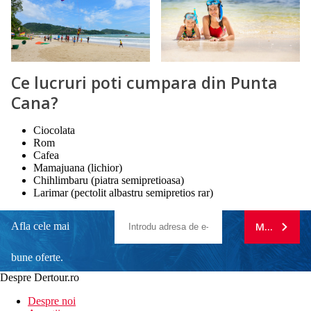
Ce lucruri poti cumpara din Punta
Cana?
Ciocolata
Rom
Cafea
Mamajuana (lichior)
Chihlimbaru (piatra semipretioasa)
Larimar (pectolit albastru semipretios rar)
Afla cele mai
MA ABONE
bune oferte.
Despre Dertour.ro
Inscrie-te la
Despre noi