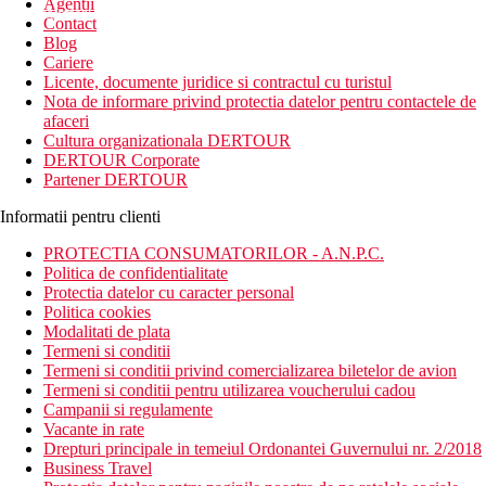
Agentii
newsletter!
Contact
Blog
Cariere
Licente, documente juridice si contractul cu turistul
Nota de informare privind protectia datelor pentru contactele de
afaceri
Cultura organizationala DERTOUR
DERTOUR Corporate
Partener DERTOUR
Informatii pentru clienti
PROTECTIA CONSUMATORILOR - A.N.P.C.
Politica de confidentialitate
Protectia datelor cu caracter personal
Politica cookies
Modalitati de plata
Termeni si conditii
Termeni si conditii privind comercializarea biletelor de avion
Termeni si conditii pentru utilizarea voucherului cadou
Campanii si regulamente
Vacante in rate
Drepturi principale in temeiul Ordonantei Guvernului nr. 2/2018
Business Travel