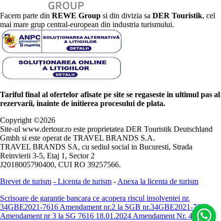
Facem parte din
REWE Group
si din divizia sa
DER Touristik
, cel
mai mare grup central-european din industria turismului.
Tariful final al ofertelor afisate pe site se regaseste in ultimul pas al
rezervarii, inainte de initierea procesului de plata.
Copyright ©
2026
Site-ul www.dertour.ro este proprietatea DER Touristik Deutschland
Gmbh si este operat de TRAVEL BRANDS S.A.
TRAVEL BRANDS SA, cu sediul social in Bucuresti, Strada
Reinvierii 3-5, Etaj 1, Sector 2
J2018005790400, CUI RO 39257566.
Brevet de turism
-
Licenta de turism
-
Anexa la licenta de turism
Scrisoare de garantie bancara ce acopera riscul insolventei nr.
34GBE2021-7616
Amendament nr.2 la SGB nr.34GBE2021-7616
Amendament nr 3 la SG 7616 18.01.2024
Amendament Nr. 4 -