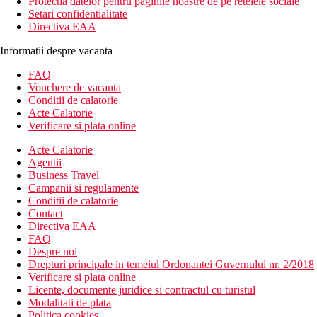
Protectia datelor pentru paginile noastre de pe retelele sociale
Setari confidentialitate
Directiva EAA
Informatii despre vacanta
FAQ
Vouchere de vacanta
Conditii de calatorie
Acte Calatorie
Verificare si plata online
Acte Calatorie
Agentii
Business Travel
Campanii si regulamente
Conditii de calatorie
Contact
Directiva EAA
FAQ
Despre noi
Drepturi principale in temeiul Ordonantei Guvernului nr. 2/2018
Verificare si plata online
Licente, documente juridice si contractul cu turistul
Modalitati de plata
Politica cookies