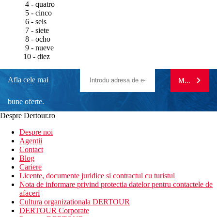
4 - quatro
5 - cinco
6 - seis
7 - siete
8 - ocho
9 - nueve
10 - diez
Afla cele mai
MA ABONE
bune oferte.
Despre Dertour.ro
Inscrie-te la
Despre noi
Agentii
newsletter!
Contact
Blog
Cariere
Licente, documente juridice si contractul cu turistul
Nota de informare privind protectia datelor pentru contactele de
afaceri
Cultura organizationala DERTOUR
DERTOUR Corporate