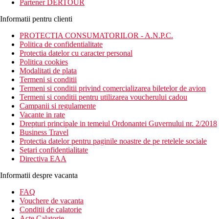
Partener DERTOUR
Informatii pentru clienti
PROTECTIA CONSUMATORILOR - A.N.P.C.
Politica de confidentialitate
Protectia datelor cu caracter personal
Politica cookies
Modalitati de plata
Termeni si conditii
Termeni si conditii privind comercializarea biletelor de avion
Termeni si conditii pentru utilizarea voucherului cadou
Campanii si regulamente
Vacante in rate
Drepturi principale in temeiul Ordonantei Guvernului nr. 2/2018
Business Travel
Protectia datelor pentru paginile noastre de pe retelele sociale
Setari confidentialitate
Directiva EAA
Informatii despre vacanta
FAQ
Vouchere de vacanta
Conditii de calatorie
Acte Calatorie