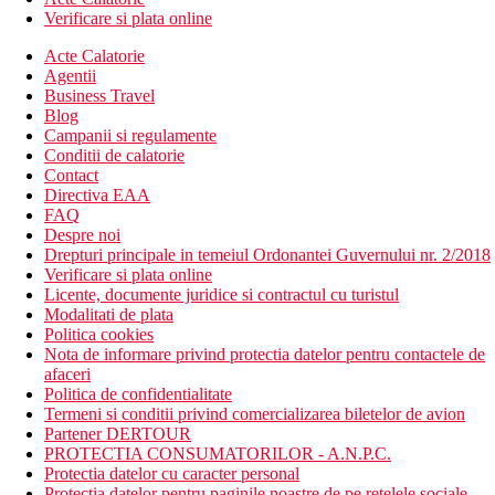
Verificare si plata online
Acte Calatorie
Agentii
Business Travel
Blog
Campanii si regulamente
Conditii de calatorie
Contact
Directiva EAA
FAQ
Despre noi
Drepturi principale in temeiul Ordonantei Guvernului nr. 2/2018
Verificare si plata online
Licente, documente juridice si contractul cu turistul
Modalitati de plata
Politica cookies
Nota de informare privind protectia datelor pentru contactele de
afaceri
Politica de confidentialitate
Termeni si conditii privind comercializarea biletelor de avion
Partener DERTOUR
PROTECTIA CONSUMATORILOR - A.N.P.C.
Protectia datelor cu caracter personal
Protectia datelor pentru paginile noastre de pe retelele sociale