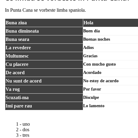
In Punta Cana se vorbeste limba spaniola.
Buna ziua
Hola
Buna dimineata
Buen día
Buna seara
Buenas noches
La revedere
Adios
Multumesc
Gracias
Cu placere
Con mucho gusto
De acord
Acordado
Nu sunt de acord
No estoy de acurdo
Va rog
Por favor
Scuzati-ma
Disculpe
Imi pare rau
Lo lamento
1 - uno
2 - dos
3 - tres