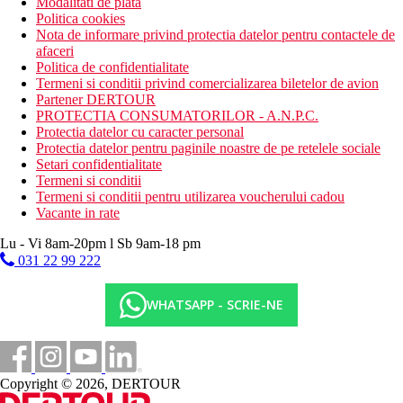
Modalitati de plata
Politica cookies
Nota de informare privind protectia datelor pentru contactele de
afaceri
Politica de confidentialitate
Termeni si conditii privind comercializarea biletelor de avion
Partener DERTOUR
PROTECTIA CONSUMATORILOR - A.N.P.C.
Protectia datelor cu caracter personal
Protectia datelor pentru paginile noastre de pe retelele sociale
Setari confidentialitate
Termeni si conditii
Termeni si conditii pentru utilizarea voucherului cadou
Vacante in rate
Lu - Vi 8am-20pm l Sb 9am-18 pm
031 22 99 222
WHATSAPP - SCRIE-NE
Copyright © 2026, DERTOUR