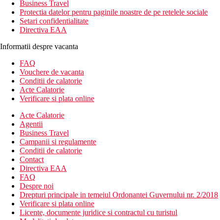
Business Travel
Protectia datelor pentru paginile noastre de pe retelele sociale
Setari confidentialitate
Directiva EAA
Informatii despre vacanta
FAQ
Vouchere de vacanta
Conditii de calatorie
Acte Calatorie
Verificare si plata online
Acte Calatorie
Agentii
Business Travel
Campanii si regulamente
Conditii de calatorie
Contact
Directiva EAA
FAQ
Despre noi
Drepturi principale in temeiul Ordonantei Guvernului nr. 2/2018
Verificare si plata online
Licente, documente juridice si contractul cu turistul