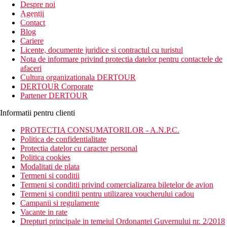
Despre noi
Agentii
newsletter!
Contact
Blog
Cariere
Licente, documente juridice si contractul cu turistul
Nota de informare privind protectia datelor pentru contactele de
afaceri
Cultura organizationala DERTOUR
DERTOUR Corporate
Partener DERTOUR
Informatii pentru clienti
PROTECTIA CONSUMATORILOR - A.N.P.C.
Politica de confidentialitate
Protectia datelor cu caracter personal
Politica cookies
Modalitati de plata
Termeni si conditii
Termeni si conditii privind comercializarea biletelor de avion
Termeni si conditii pentru utilizarea voucherului cadou
Campanii si regulamente
Vacante in rate
Drepturi principale in temeiul Ordonantei Guvernului nr. 2/2018