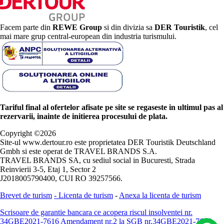
Facem parte din
REWE Group
si din divizia sa
DER Touristik
, cel
mai mare grup central-european din industria turismului.
Tariful final al ofertelor afisate pe site se regaseste in ultimul pas al
rezervarii, inainte de initierea procesului de plata.
Copyright ©
2026
Site-ul www.dertour.ro este proprietatea DER Touristik Deutschland
Gmbh si este operat de TRAVEL BRANDS S.A.
TRAVEL BRANDS SA, cu sediul social in Bucuresti, Strada
Reinvierii 3-5, Etaj 1, Sector 2
J2018005790400, CUI RO 39257566.
Brevet de turism
-
Licenta de turism
-
Anexa la licenta de turism
Scrisoare de garantie bancara ce acopera riscul insolventei nr.
34GBE2021-7616
Amendament nr.2 la SGB nr.34GBE2021-7616