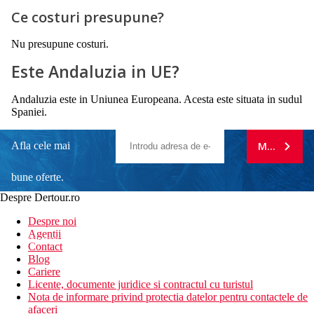
Ce costuri presupune?
Nu presupune costuri.
Este Andaluzia in UE?
Andaluzia este in Uniunea Europeana. Acesta este situata in sudul
Spaniei.
Afla cele mai
MA ABONE
bune oferte.
Despre Dertour.ro
Inscrie-te la
Despre noi
Agentii
newsletter!
Contact
Blog
Cariere
Licente, documente juridice si contractul cu turistul
Nota de informare privind protectia datelor pentru contactele de
afaceri