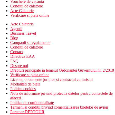
Vouchere de vacanta
Conditii de calatorie
Acte Calatorie
Verificare si plata online
Acte Calatorie
Agentii
Business Travel
Blog
Campanii si regulamente
Conditii de calatorie
Contact
Directiva EAA
FAQ
Despre noi
Drepturi principale in temeiul Ordonantei Guvernului nr. 2/2018
Verificare si plata online
Licente, documente juridice si contractul cu turistul
Modalitati de plata
Politica cookies
Nota de informare privind protectia datelor pentru contactele de
afaceri
Politica de confidentialitate
Termeni si conditii privind comercializarea biletelor de avion
Partener DERTOUR