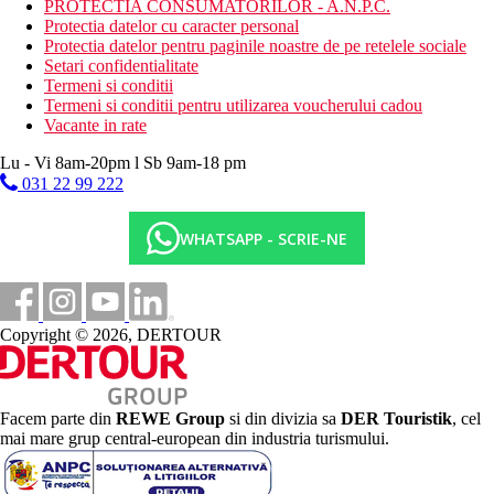
PROTECTIA CONSUMATORILOR - A.N.P.C.
Protectia datelor cu caracter personal
Protectia datelor pentru paginile noastre de pe retelele sociale
Setari confidentialitate
Termeni si conditii
Termeni si conditii pentru utilizarea voucherului cadou
Vacante in rate
Lu - Vi 8am-20pm l Sb 9am-18 pm
031 22 99 222
WHATSAPP - SCRIE-NE
Copyright © 2026, DERTOUR
Facem parte din
REWE Group
si din divizia sa
DER Touristik
, cel
mai mare grup central-european din industria turismului.