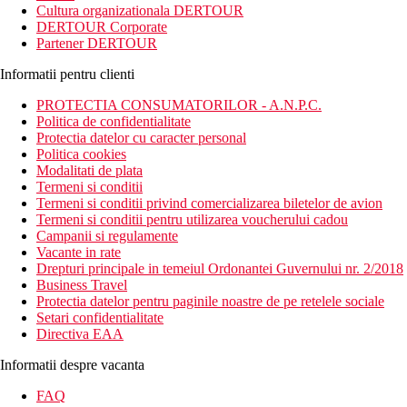
Cultura organizationala DERTOUR
DERTOUR Corporate
Partener DERTOUR
Informatii pentru clienti
PROTECTIA CONSUMATORILOR - A.N.P.C.
Politica de confidentialitate
Protectia datelor cu caracter personal
Politica cookies
Modalitati de plata
Termeni si conditii
Termeni si conditii privind comercializarea biletelor de avion
Termeni si conditii pentru utilizarea voucherului cadou
Campanii si regulamente
Vacante in rate
Drepturi principale in temeiul Ordonantei Guvernului nr. 2/2018
Business Travel
Protectia datelor pentru paginile noastre de pe retelele sociale
Setari confidentialitate
Directiva EAA
Informatii despre vacanta
FAQ