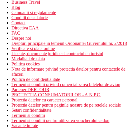
Business Travel
Blog
Campanii si regulamente
Conditii de calatorie
Contact
Directiva EAA
FAQ
Despre noi
Drepturi principale in temeiul Ordonantei Guvernului nr. 2/2018
Verificare si plata online
Licente, documente juridice si contractul cu turistul
Modalitati de plata
Politica cookies
Nota de informare privind protectia datelor pentru contactele de
afaceri
Politica de confidentialitate
Termeni si conditii privind comercializarea biletelor de avion
Partener DERTOUR
PROTECTIA CONSUMATORILOR - A.N.P.C.
Protectia datelor cu caracter personal
Protectia datelor pentru paginile noastre de pe retelele sociale
Setari confidentialitate
Termeni si conditii
Termeni si conditii pentru utilizarea voucherului cadou
Vacante in rate