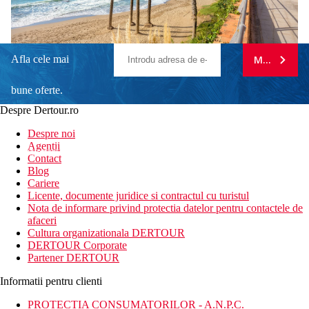
Afla cele mai
MA ABONE
bune oferte.
Despre Dertour.ro
Inscrie-te la
Despre noi
Agentii
newsletter!
Contact
Blog
Cariere
Licente, documente juridice si contractul cu turistul
Nota de informare privind protectia datelor pentru contactele de
afaceri
Cultura organizationala DERTOUR
DERTOUR Corporate
Partener DERTOUR
Informatii pentru clienti
PROTECTIA CONSUMATORILOR - A.N.P.C.