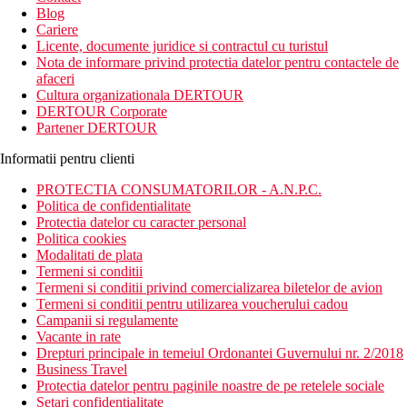
Blog
Cariere
Licente, documente juridice si contractul cu turistul
Nota de informare privind protectia datelor pentru contactele de
afaceri
Cultura organizationala DERTOUR
DERTOUR Corporate
Partener DERTOUR
Informatii pentru clienti
PROTECTIA CONSUMATORILOR - A.N.P.C.
Politica de confidentialitate
Protectia datelor cu caracter personal
Politica cookies
Modalitati de plata
Termeni si conditii
Termeni si conditii privind comercializarea biletelor de avion
Termeni si conditii pentru utilizarea voucherului cadou
Campanii si regulamente
Vacante in rate
Drepturi principale in temeiul Ordonantei Guvernului nr. 2/2018
Business Travel
Protectia datelor pentru paginile noastre de pe retelele sociale
Setari confidentialitate