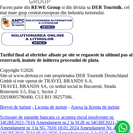
Facem parte din
REWE Group
si din divizia sa
DER Touristik
, cel
mai mare grup central-european din industria turismului.
Tariful final al ofertelor afisate pe site se regaseste in ultimul pas al
rezervarii, inainte de initierea procesului de plata.
Copyright ©
2026
Site-ul www.dertour.ro este proprietatea DER Touristik Deutschland
Gmbh si este operat de TRAVEL BRANDS S.A.
TRAVEL BRANDS SA, cu sediul social in Bucuresti, Strada
Reinvierii 3-5, Etaj 1, Sector 2
J2018005790400, CUI RO 39257566.
Brevet de turism
-
Licenta de turism
-
Anexa la licenta de turism
Scrisoare de garantie bancara ce acopera riscul insolventei nr.
34GBE2021-7616
Amendament nr.2 la SGB nr.34GBE2021-7616
Amendament nr 3 la SG 7616 18.01.2024
Amendament Nr. 4 -