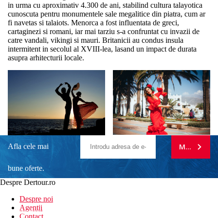
in urma cu aproximativ 4.300 de ani, stabilind cultura talayotica
cunoscuta pentru monumentele sale megalitice din piatra, cum ar
fi navetas si talaiots. Menorca a fost influentata de greci,
cartaginezi si romani, iar mai tarziu s-a confruntat cu invazii de
catre vandali, vikingi si mauri. Britanicii au condus insula
intermitent in secolul al XVIII-lea, lasand un impact de durata
asupra arhitecturii locale.
Afla cele mai
MA ABONE
bune oferte.
Despre Dertour.ro
Inscrie-te la
Despre noi
Agentii
newsletter!
Contact