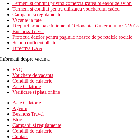
Termeni si conditii privind comercializarea biletelor de avion
Termeni si conditii pentru utilizarea voucherului cadou
Campanii si regulamente
Vacante in rate
Drepturi principale in temeiul Ordonantei Guvernului nr. 2/2018
Business Travel
Protectia datelor pentru paginile noastre de pe retelele sociale
Setari confidentialitate
Directiva EAA
Informatii despre vacanta
FAQ
Vouchere de vacanta
Conditii de calatorie
Acte Calatorie
Verificare si plata online
Acte Calatorie
Agentii
Business Travel
Blog
Campanii si regulamente
Conditii de calatorie
Contact