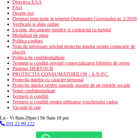
Directiva EAA
FAQ
Despre noi
Drepturi principale in temeiul Ordonantei Guvernului nr. 2/2018
Verificare si plata online
Licente, documente juridice si contractul cu turistul
Modalitati de plata
Politica cookies
Nota de informare privind protectia datelor pentru contactele de
afaceri
Politica de confidentialitate
Termeni si conditii privind comercializarea biletelor de avion
Partener DERTOUR
PROTECTIA CONSUMATORILOR - A.N.P.C.
Protectia datelor cu caracter personal
Protectia datelor pentru paginile noastre de pe retelele sociale
Setari confidentialitate
Termeni si conditii
Termeni si conditii pentru utilizarea voucherului cadou
Vacante in rate
Lu - Vi 8am-20pm l Sb 9am-18 pm
031 22 99 222