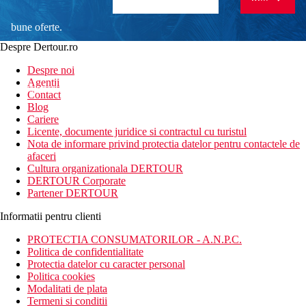
bune oferte.
Despre Dertour.ro
Inscrie-te la
Despre noi
Agentii
newsletter!
Contact
Blog
Cariere
Licente, documente juridice si contractul cu turistul
Nota de informare privind protectia datelor pentru contactele de
afaceri
Cultura organizationala DERTOUR
DERTOUR Corporate
Partener DERTOUR
Informatii pentru clienti
PROTECTIA CONSUMATORILOR - A.N.P.C.
Politica de confidentialitate
Protectia datelor cu caracter personal
Politica cookies
Modalitati de plata
Termeni si conditii