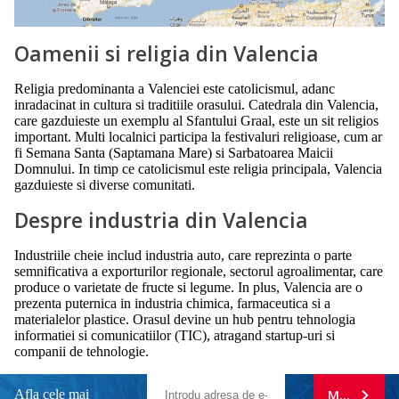
Oamenii si religia din Valencia
Religia predominanta a Valenciei este catolicismul, adanc
inradacinat in cultura si traditiile orasului. Catedrala din Valencia,
care gazduieste un exemplu al Sfantului Graal, este un sit religios
important. Multi localnici participa la festivaluri religioase, cum ar
fi Semana Santa (Saptamana Mare) si Sarbatoarea Maicii
Domnului. In timp ce catolicismul este religia principala, Valencia
gazduieste si diverse comunitati.
Despre industria din Valencia
Industriile cheie includ industria auto, care reprezinta o parte
semnificativa a exporturilor regionale, sectorul agroalimentar, care
produce o varietate de fructe si legume. In plus, Valencia are o
prezenta puternica in industria chimica, farmaceutica si a
materialelor plastice. Orasul devine un hub pentru tehnologia
informatiei si comunicatiilor (TIC), atragand startup-uri si
companii de tehnologie.
Afla cele mai
MA ABONE