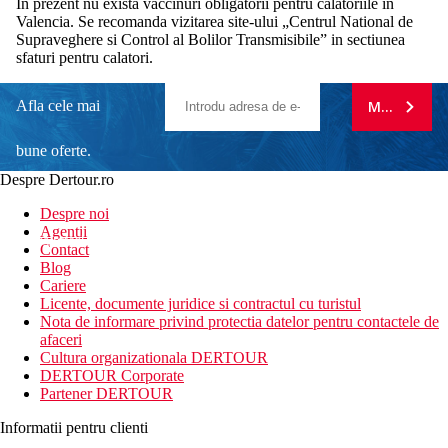
In prezent nu exista vaccinuri obligatorii pentru calatoriile in
Valencia. Se recomanda vizitarea site-ului „Centrul National de
Supraveghere si Control al Bolilor Transmisibile” in sectiunea
sfaturi pentru calatori.
Afla cele mai
MA ABONE
bune oferte.
Despre Dertour.ro
Inscrie-te la
Despre noi
Agentii
newsletter!
Contact
Blog
Cariere
Licente, documente juridice si contractul cu turistul
Nota de informare privind protectia datelor pentru contactele de
afaceri
Cultura organizationala DERTOUR
DERTOUR Corporate
Partener DERTOUR
Informatii pentru clienti