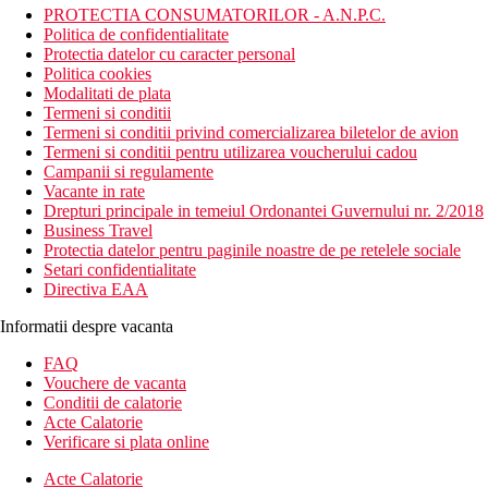
PROTECTIA CONSUMATORILOR - A.N.P.C.
Politica de confidentialitate
Protectia datelor cu caracter personal
Politica cookies
Modalitati de plata
Termeni si conditii
Termeni si conditii privind comercializarea biletelor de avion
Termeni si conditii pentru utilizarea voucherului cadou
Campanii si regulamente
Vacante in rate
Drepturi principale in temeiul Ordonantei Guvernului nr. 2/2018
Business Travel
Protectia datelor pentru paginile noastre de pe retelele sociale
Setari confidentialitate
Directiva EAA
Informatii despre vacanta
FAQ
Vouchere de vacanta
Conditii de calatorie
Acte Calatorie
Verificare si plata online
Acte Calatorie