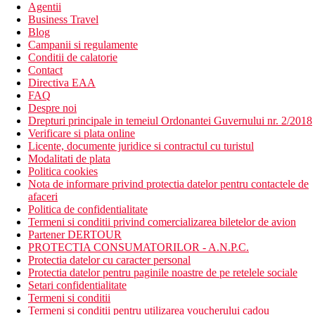
Agentii
Business Travel
Blog
Campanii si regulamente
Conditii de calatorie
Contact
Directiva EAA
FAQ
Despre noi
Drepturi principale in temeiul Ordonantei Guvernului nr. 2/2018
Verificare si plata online
Licente, documente juridice si contractul cu turistul
Modalitati de plata
Politica cookies
Nota de informare privind protectia datelor pentru contactele de
afaceri
Politica de confidentialitate
Termeni si conditii privind comercializarea biletelor de avion
Partener DERTOUR
PROTECTIA CONSUMATORILOR - A.N.P.C.
Protectia datelor cu caracter personal
Protectia datelor pentru paginile noastre de pe retelele sociale
Setari confidentialitate
Termeni si conditii
Termeni si conditii pentru utilizarea voucherului cadou