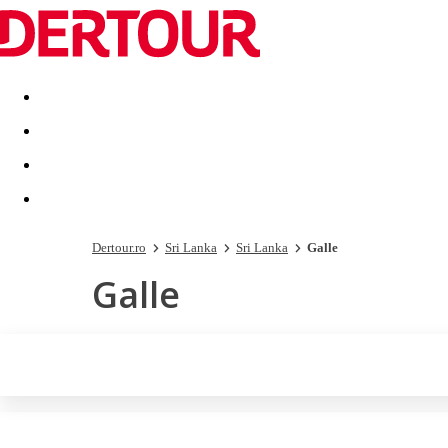
Destinatii
Vacanta perfecta
OFERTE DE NERATAT
Dertour.ro
Sri Lanka
Sri Lanka
Galle
Galle