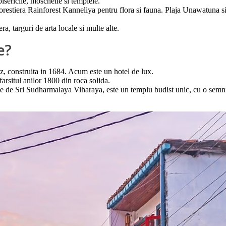
isericile, moscheile si templele.
orestiera Rainforest Kanneliya pentru flora si fauna. Plaja Unawatuna si 
a, targuri de arta locale si multe alte.
le?
, construita in 1684. Acum este un hotel de lux.
farsitul anilor 1800 din roca solida.
e Sri Sudharmalaya Viharaya, este un templu budist unic, cu o semnific