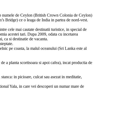
 sub numele de Ceylon (British Crown Colonia de Ceylon)
m’s Bridge) ce o leaga de India in partea de nord-vest.
e cele mai cautate destinatii turistice, in special de
nomia acestei tari. Dupa 2009, odata cu incetarea
ni, ca si destinatie de vacanta.
steptate.
rielnic pe coasta, la malul oceanului (Sri Lanka este al
 de a planta scortisoara si apoi cafea), incat productia de
stanca: in picioare, culcat sau asezat in meditatie,
ional Yala, in care vei descoperi un numar mare de