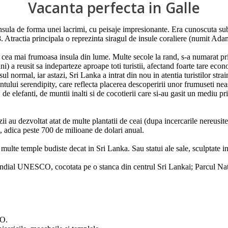
Vacanta perfecta in Galle
o insula de forma unei lacrimi, cu peisaje impresionante. Era cunoscuta
 Atractia principala o reprezinta siragul de insule coraliere (numit Ada
ea mai frumoasa insula din lume. Multe secole la rand, s-a numarat printr
ni) a reusit sa indeparteze aproape toti turistii, afectand foarte tare eco
ul normal, iar astazi, Sri Lanka a intrat din nou in atentia turistilor strai
ului serendipity, care reflecta placerea descoperirii unor frumuseti nea
 de elefanti, de muntii inalti si de cocotierii care si-au gasit un mediu p
i au dezvoltat atat de multe plantatii de ceai (dupa incercarile nereusite
, adica peste 700 de milioane de dolari anual.
multe temple budiste decat in Sri Lanka. Sau statui ale sale, sculptate in 
ondial UNESCO, cocotata pe o stanca din centrul Sri Lankai; Parcul Nat
CO.