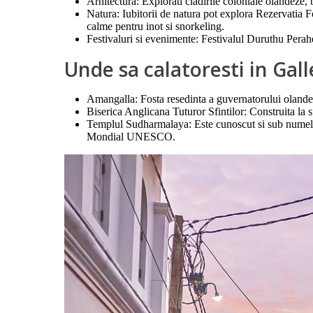
Arhitectura: Explorati cladirile coloniale olandeze, b
Natura: Iubitorii de natura pot explora Rezervatia F
calme pentru inot si snorkeling.
Festivaluri si evenimente: Festivalul Duruthu Peraher
Unde sa calatoresti in Gal
Amangalla: Fosta resedinta a guvernatorului olandez
Biserica Anglicana Tuturor Sfintilor: Construita la s
Templul Sudharmalaya: Este cunoscut si sub numele d
Mondial UNESCO.