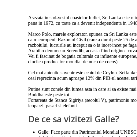
Asezata in sud-vestul coastelor Indiei, Sri Lanka este 
pana in 1972, cu toate ca a devenit independenta in 1948.
Marco Polo, marele explorator, spunea ca Sri Lanka este c
catre europeni; Razboiul Civil (care a durat peste 25 de a
razboiului, lucrurile au inceput sa o ia incet-incet pe fagas
Arabii o denumeau Serendib, aceasta fiind originea cuvant
Vei fi fascinat de bogatia culturala cu influente europene,
cincilea producator mondial de nuca de cocos).
Cel mai autentic suvenir este ceaiul de Ceylon. Sri lankezi
ceai reprezinta acum aproape 12% din PIB-ul acestei tari
Putine sunt zonele din lumea asta in care ai sa existe mai 
Buddha este peste tot.
Fortareata de Stanca Sigiriya (secolul V), patrimoniu m
leoparzi, pasari si elefanti.
De ce sa vizitezi Galle?
Galle: Face parte din Patrimoniul Mondial UNES