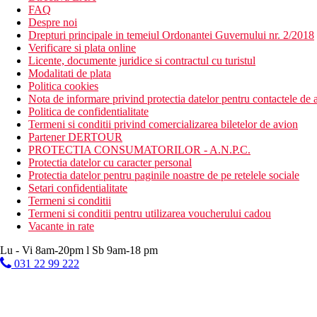
FAQ
Despre noi
Drepturi principale in temeiul Ordonantei Guvernului nr. 2/2018
Verificare si plata online
Licente, documente juridice si contractul cu turistul
Modalitati de plata
Politica cookies
Nota de informare privind protectia datelor pentru contactele de a
Politica de confidentialitate
Termeni si conditii privind comercializarea biletelor de avion
Partener DERTOUR
PROTECTIA CONSUMATORILOR - A.N.P.C.
Protectia datelor cu caracter personal
Protectia datelor pentru paginile noastre de pe retelele sociale
Setari confidentialitate
Termeni si conditii
Termeni si conditii pentru utilizarea voucherului cadou
Vacante in rate
Lu - Vi 8am-20pm l Sb 9am-18 pm
031 22 99 222