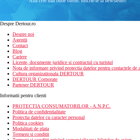
Afla cele mai bune oferte. Inscrie-te la newsletter!
Despre Dertour.ro
Despre noi
Agentii
Contact
Blog
Cariere
Licente, documente juridice si contractul cu turistul
Nota de informare privind protectia datelor pentru contactele de a
Cultura organizationala DERTOUR
DERTOUR Corporate
Partener DERTOUR
Informatii pentru clienti
PROTECTIA CONSUMATORILOR - A.N.P.C.
Politica de confidentialitate
Protectia datelor cu caracter personal
Politica cookies
Modalitati de plata
Termeni si conditii
Termeni si conditii privind comercializarea biletelor de avion