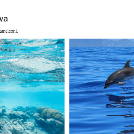
wa
 cameleoni.