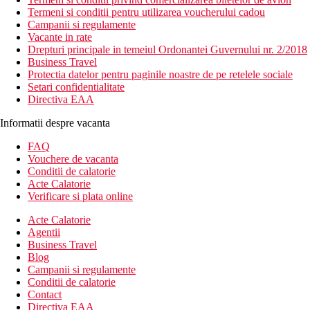
Termeni si conditii pentru utilizarea voucherului cadou
Campanii si regulamente
Vacante in rate
Drepturi principale in temeiul Ordonantei Guvernului nr. 2/2018
Business Travel
Protectia datelor pentru paginile noastre de pe retelele sociale
Setari confidentialitate
Directiva EAA
Informatii despre vacanta
FAQ
Vouchere de vacanta
Conditii de calatorie
Acte Calatorie
Verificare si plata online
Acte Calatorie
Agentii
Business Travel
Blog
Campanii si regulamente
Conditii de calatorie
Contact
Directiva EAA