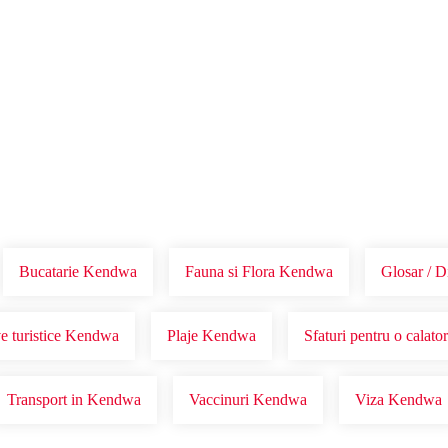
Voucher Cadou
Agentii
Bucatarie Kendwa
Fauna si Flora Kendwa
Glosar / 
e turistice Kendwa
Plaje Kendwa
Sfaturi pentru o calat
Transport in Kendwa
Vaccinuri Kendwa
Viza Kendwa