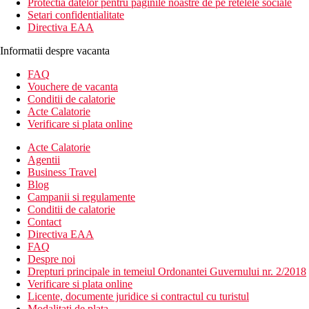
Protectia datelor pentru paginile noastre de pe retelele sociale
Setari confidentialitate
Directiva EAA
Informatii despre vacanta
FAQ
Vouchere de vacanta
Conditii de calatorie
Acte Calatorie
Verificare si plata online
Acte Calatorie
Agentii
Business Travel
Blog
Campanii si regulamente
Conditii de calatorie
Contact
Directiva EAA
FAQ
Despre noi
Drepturi principale in temeiul Ordonantei Guvernului nr. 2/2018
Verificare si plata online
Licente, documente juridice si contractul cu turistul
Modalitati de plata