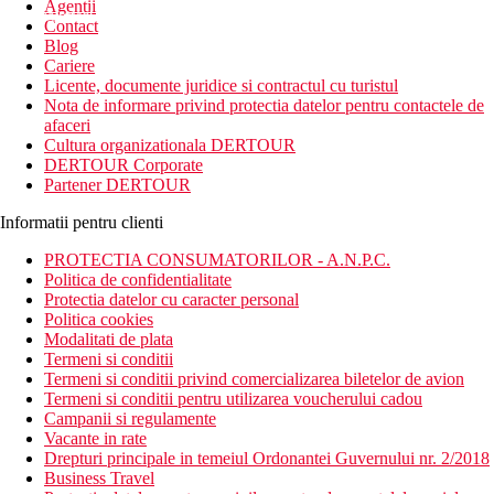
Agentii
newsletter!
Contact
Blog
Cariere
Licente, documente juridice si contractul cu turistul
Nota de informare privind protectia datelor pentru contactele de
afaceri
Cultura organizationala DERTOUR
DERTOUR Corporate
Partener DERTOUR
Informatii pentru clienti
PROTECTIA CONSUMATORILOR - A.N.P.C.
Politica de confidentialitate
Protectia datelor cu caracter personal
Politica cookies
Modalitati de plata
Termeni si conditii
Termeni si conditii privind comercializarea biletelor de avion
Termeni si conditii pentru utilizarea voucherului cadou
Campanii si regulamente
Vacante in rate
Drepturi principale in temeiul Ordonantei Guvernului nr. 2/2018
Business Travel