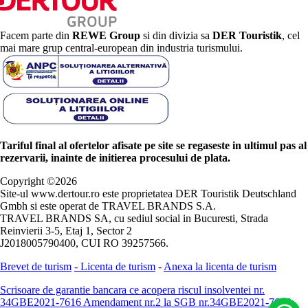
Facem parte din
REWE Group
si din divizia sa
DER Touristik
, cel
mai mare grup central-european din industria turismului.
Tariful final al ofertelor afisate pe site se regaseste in ultimul pas al
rezervarii, inainte de initierea procesului de plata.
Copyright ©
2026
Site-ul www.dertour.ro este proprietatea DER Touristik Deutschland
Gmbh si este operat de TRAVEL BRANDS S.A.
TRAVEL BRANDS SA, cu sediul social in Bucuresti, Strada
Reinvierii 3-5, Etaj 1, Sector 2
J2018005790400, CUI RO 39257566.
Brevet de turism
-
Licenta de turism
-
Anexa la licenta de turism
Scrisoare de garantie bancara ce acopera riscul insolventei nr.
34GBE2021-7616
Amendament nr.2 la SGB nr.34GBE2021-7616