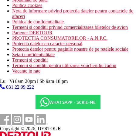
Politica cookies
Nota de informare privind protectia datelor pentru contactele de
afaceri
Politica de confidentialitate
Termeni si conditii privind comercializarea biletelor de avion
Partener DERTOUR
PROTECTIA CONSUMATORILOR - A.N.P.C.
Protectia datelor cu caracter personal
Protectia datelor pentru paginile noastre de pe retelele sociale
Setari confidentialitate
Termeni si conditii
Termeni si conditii pentru utilizarea voucherului cadou
Vacante in rate
Lu - Vi 8am-20pm l Sb 9am-18 pm
031 22 99 222
WHATSAPP - SCRIE-NE
Copyright © 2026, DERTOUR