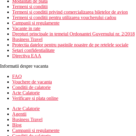
Modalitati de plata
Termeni si conditii
Termeni si conditii privind comercializarea biletelor de avion
Termeni si conditii pentru utilizarea voucherului cadou
Campanii si regulamente
Vacante in rate
Drepturi principale in temeiul Ordonantei Guvernului nr. 2/2018
Business Travel
Protectia datelor pentru paginile noastre de pe retelele sociale
Setari confidentialitate
Directiva EAA
Informatii despre vacanta
FAQ
Vouchere de vacanta
Conditii de calatorie
Acte Calatorie
Verificare si plata online
Acte Calatorie
Agentii
Business Travel
Blog
Campanii si regulamente
Conditii de calatorie