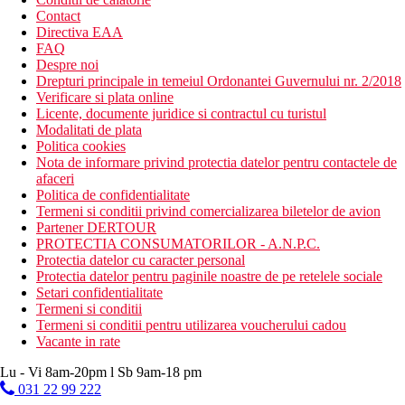
Contact
Directiva EAA
FAQ
Despre noi
Drepturi principale in temeiul Ordonantei Guvernului nr. 2/2018
Verificare si plata online
Licente, documente juridice si contractul cu turistul
Modalitati de plata
Politica cookies
Nota de informare privind protectia datelor pentru contactele de
afaceri
Politica de confidentialitate
Termeni si conditii privind comercializarea biletelor de avion
Partener DERTOUR
PROTECTIA CONSUMATORILOR - A.N.P.C.
Protectia datelor cu caracter personal
Protectia datelor pentru paginile noastre de pe retelele sociale
Setari confidentialitate
Termeni si conditii
Termeni si conditii pentru utilizarea voucherului cadou
Vacante in rate
Lu - Vi 8am-20pm l Sb 9am-18 pm
031 22 99 222