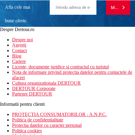
Afla cele mai
MA ABONE
bune oferte.
Despre Dertour.ro
Inscrie-te la
Despre noi
Agentii
newsletter!
Contact
Blog
Cariere
Licente, documente juridice si contractul cu turistul
Nota de informare privind protectia datelor pentru contactele de
afaceri
Cultura organizationala DERTOUR
DERTOUR Corporate
Partener DERTOUR
Informatii pentru clienti
PROTECTIA CONSUMATORILOR - A.N.P.C.
Politica de confidentialitate
Protectia datelor cu caracter personal
Politica cookies