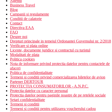
Agentii
Business Travel
Blog
Campanii si regulamente
Conditii de calatorie
Contact
Directiva EAA
FAQ
Despre noi
Drepturi principale in temeiul Ordonantei Guvernului nr. 2/2018
Verificare si plata online
Licente, documente juridice si contractul cu turistul
Modalitati de plata
Politica cookies
Nota de informare privind protectia datelor pentru contactele de
afaceri
Politica de confidentialitate
Termeni si conditii privind comercializarea biletelor de avion
Partener DERTOUR
PROTECTIA CONSUMATORILOR - A.N.P.C.
Protectia datelor cu caracter personal
Protectia datelor pentru paginile noastre de pe retelele sociale
Setari confidentialitate
Termeni si conditii
Termeni si conditii pentru utilizarea voucherului cadou