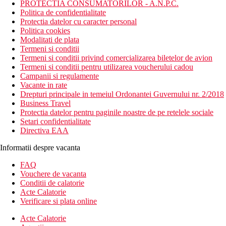
PROTECTIA CONSUMATORILOR - A.N.P.C.
Politica de confidentialitate
Protectia datelor cu caracter personal
Politica cookies
Modalitati de plata
Termeni si conditii
Termeni si conditii privind comercializarea biletelor de avion
Termeni si conditii pentru utilizarea voucherului cadou
Campanii si regulamente
Vacante in rate
Drepturi principale in temeiul Ordonantei Guvernului nr. 2/2018
Business Travel
Protectia datelor pentru paginile noastre de pe retelele sociale
Setari confidentialitate
Directiva EAA
Informatii despre vacanta
FAQ
Vouchere de vacanta
Conditii de calatorie
Acte Calatorie
Verificare si plata online
Acte Calatorie