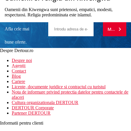
Oamenii din Kiwengwa sunt prietenosi, empatici, modesti,
respectuosi. Religia predomininata este islamul.
Afla cele mai
MA ABONE
bune oferte.
Despre Dertour.ro
Inscrie-te la
Despre noi
Agentii
newsletter!
Contact
Blog
Cariere
Licente, documente juridice si contractul cu turistul
Nota de informare privind protectia datelor pentru contactele de
afaceri
Cultura organizationala DERTOUR
DERTOUR Corporate
Partener DERTOUR
Informatii pentru clienti