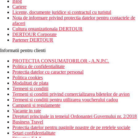
Blog
Cariere
Licente, documente juridice si contractul cu turistul
Nota de informare privind protectia datelor pentru contactele de
afaceri
Cultura organizationala DERTOUR
DERTOUR Corporate
Partener DERTOUR
Informatii pentru clienti
PROTECTIA CONSUMATORILOR - A.N.P.C.
Politica de confidentialitate
Protectia datelor cu caracter personal
Politica cookies
Modalitati de plata
Termeni si conditii
Termeni si conditii privind comercializarea biletelor de avion
Termeni si conditii pentru utilizarea voucherului cadou
Campanii si regulamente
Vacante in rate
Drepturi principale in temeiul Ordonantei Guvernului nr. 2/2018
Business Travel
Protectia datelor pentru paginile noastre de pe retelele sociale
Setari confidentialitate