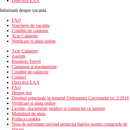
Directiva EAA
Informatii despre vacanta
FAQ
Vouchere de vacanta
Conditii de calatorie
Acte Calatorie
Verificare si plata online
Acte Calatorie
Agentii
Business Travel
Campanii si regulamente
Conditii de calatorie
Contact
Directiva EAA
FAQ
Despre noi
Drepturi principale in temeiul Ordonantei Guvernului nr. 2/2018
Verificare si plata online
Licente, documente juridice si contractul cu turistul
Modalitati de plata
Politica cookies
Nota de informare privind protectia datelor pentru contactele de
afaceri