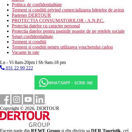
Politica de confidentialitate
Termeni si conditii privind comercializarea biletelor de avion
Partener DERTOUR
PROTECTIA CONSUMATORILOR - A.N.P.C.
Protectia datelor cu caracter personal
Protectia datelor pentru paginile noastre de pe retelele sociale
Setari confidentialitate
Termeni si conditii
Termeni si conditii pentru utilizarea voucherului cadou
Vacante in rate
Lu - Vi 8am-20pm l Sb 9am-18 pm
031 22 99 222
WHATSAPP - SCRIE-NE
Copyright © 2026, DERTOUR
Facem parte din
REWE Group
si din divizia sa
DER Touristik
, cel