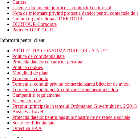
Cariere
Licente, documente juridice si contractul cu turistul
Nota de informare privind protectia datelor pentru contactele de a
Cultura organizationala DERTOUR
DERTOUR Corporate
Partener DERTOUR
Informatii pentru clienti
PROTECTIA CONSUMATORILOR - A.N.P.C.
Politica de confidentialitate
Protectia datelor cu caracter personal
Politica cookies
Modalitati de plata
Termeni si conditii
Termeni si conditii privind comercializarea biletelor de avion
Termeni si conditii pentru utilizarea voucherului cadou
Campanii si regulamente
Vacante in rate
Drepturi principale in temeiul Ordonantei Guvernului nr. 2/2018
Business Travel
Protectia datelor pentru paginile noastre de pe retelele sociale
Setari confidentialitate
Directiva EAA