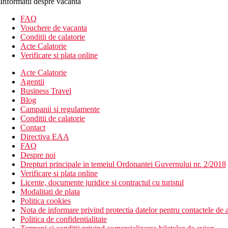
Informatii despre vacanta
FAQ
Vouchere de vacanta
Conditii de calatorie
Acte Calatorie
Verificare si plata online
Acte Calatorie
Agentii
Business Travel
Blog
Campanii si regulamente
Conditii de calatorie
Contact
Directiva EAA
FAQ
Despre noi
Drepturi principale in temeiul Ordonantei Guvernului nr. 2/2018
Verificare si plata online
Licente, documente juridice si contractul cu turistul
Modalitati de plata
Politica cookies
Nota de informare privind protectia datelor pentru contactele de a
Politica de confidentialitate