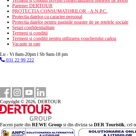
Termeni si conditii privind comercializarea biletelor de avion
Partener DERTOUR
PROTECTIA CONSUMATORILOR - A.N.P.C.
Protectia datelor cu caracter personal
Protectia datelor pentru paginile noastre de pe retelele sociale
Setari confidentialitate
Termeni si conditii
Termeni si conditii pentru utilizarea voucherului cadou
Vacante in rate
Lu - Vi 8am-20pm l Sb 9am-18 pm
031 22 99 222
Copyright © 2026, DERTOUR
Facem parte din
REWE Group
si din divizia sa
DER Touristik
, cel 