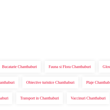
Voucher Cadou
Agentii
Bucatarie Chanthaburi
Fauna si Flora Chanthaburi
Glos
hanthaburi
Obiective turistice Chanthaburi
Plaje Chanthab
haburi
Transport in Chanthaburi
Vaccinuri Chanthaburi