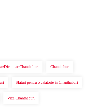
ar/Dictionar Chanthaburi
Chanthaburi
uri
Sfaturi pentru o calatorie in Chanthaburi
Viza Chanthaburi