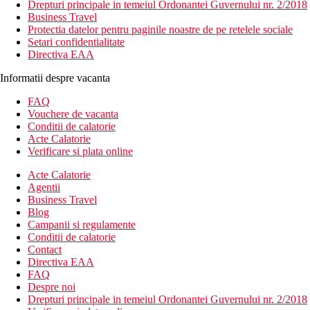
Drepturi principale in temeiul Ordonantei Guvernului nr. 2/2018
Business Travel
Protectia datelor pentru paginile noastre de pe retelele sociale
Setari confidentialitate
Directiva EAA
Informatii despre vacanta
FAQ
Vouchere de vacanta
Conditii de calatorie
Acte Calatorie
Verificare si plata online
Acte Calatorie
Agentii
Business Travel
Blog
Campanii si regulamente
Conditii de calatorie
Contact
Directiva EAA
FAQ
Despre noi
Drepturi principale in temeiul Ordonantei Guvernului nr. 2/2018