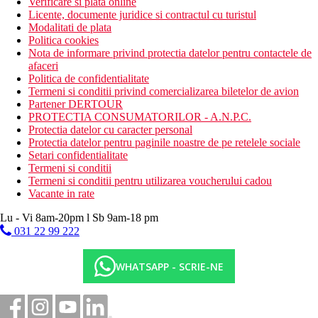
Verificare si plata online
Licente, documente juridice si contractul cu turistul
Modalitati de plata
Politica cookies
Nota de informare privind protectia datelor pentru contactele de
afaceri
Politica de confidentialitate
Termeni si conditii privind comercializarea biletelor de avion
Partener DERTOUR
PROTECTIA CONSUMATORILOR - A.N.P.C.
Protectia datelor cu caracter personal
Protectia datelor pentru paginile noastre de pe retelele sociale
Setari confidentialitate
Termeni si conditii
Termeni si conditii pentru utilizarea voucherului cadou
Vacante in rate
Lu - Vi 8am-20pm l Sb 9am-18 pm
031 22 99 222
WHATSAPP - SCRIE-NE