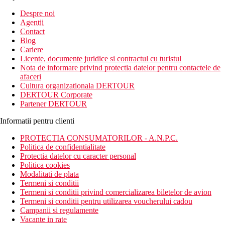
Inscrie-te la
Despre noi
Agentii
newsletter!
Contact
Blog
Cariere
Licente, documente juridice si contractul cu turistul
Nota de informare privind protectia datelor pentru contactele de
afaceri
Cultura organizationala DERTOUR
DERTOUR Corporate
Partener DERTOUR
Informatii pentru clienti
PROTECTIA CONSUMATORILOR - A.N.P.C.
Politica de confidentialitate
Protectia datelor cu caracter personal
Politica cookies
Modalitati de plata
Termeni si conditii
Termeni si conditii privind comercializarea biletelor de avion
Termeni si conditii pentru utilizarea voucherului cadou
Campanii si regulamente
Vacante in rate