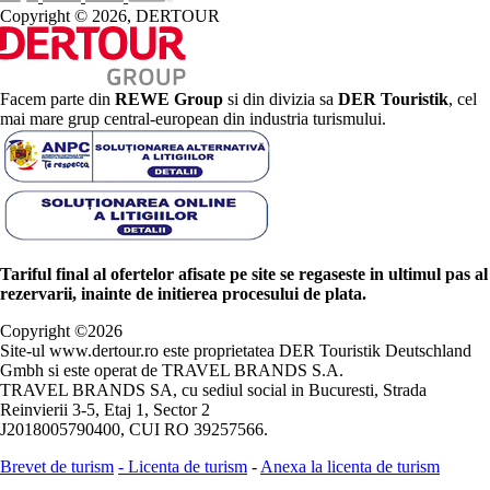
Copyright © 2026, DERTOUR
Facem parte din
REWE Group
si din divizia sa
DER Touristik
, cel
mai mare grup central-european din industria turismului.
Tariful final al ofertelor afisate pe site se regaseste in ultimul pas al
rezervarii, inainte de initierea procesului de plata.
Copyright ©
2026
Site-ul www.dertour.ro este proprietatea DER Touristik Deutschland
Gmbh si este operat de TRAVEL BRANDS S.A.
TRAVEL BRANDS SA, cu sediul social in Bucuresti, Strada
Reinvierii 3-5, Etaj 1, Sector 2
J2018005790400, CUI RO 39257566.
Brevet de turism
-
Licenta de turism
-
Anexa la licenta de turism