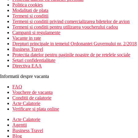
Politica cookies
Modalitati de plata
Termeni si conditii
Termeni si conditii privind comercializarea biletelor de avion
Termeni si conditii pentru utilizarea voucherului cadou
Campanii si regulamente
Vacante in rate
Drepturi principale in temeiul Ordonantei Guvernului nr. 2/2018
Business Travel
Protectia datelor pentru paginile noastre de pe retelele sociale
Setari confidentialitate
Directiva EAA
Informatii despre vacanta
FAQ
Vouchere de vacanta
Conditii de calatorie
Acte Calatorie
Verificare si plata online
Acte Calatorie
Agentii
Business Travel
Blog