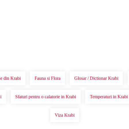
Voucher Cadou
Agentii
e din Krabi
Fauna si Flora
Glosar / Dictionar Krabi
i
Sfaturi pentru o calatorie in Krabi
Temperaturi in Krabi
Viza Krabi