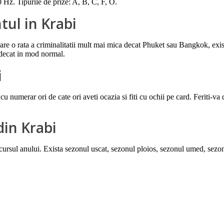
 Hz. Tipurile de prize: A, B, C, F, O.
ul in Krabi
 are o rata a criminalitatii mult mai mica decat Phuket sau Bangkok, exis
ie decat in mod normal.
i
 numerar ori de cate ori aveti ocazia si fiti cu ochii pe card. Feriti-va de
din Krabi
rcursul anului. Exista sezonul uscat, sezonul ploios, sezonul umed, sezo