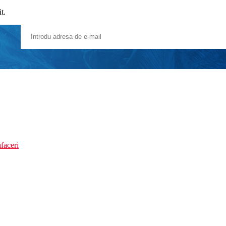
it.
faceri