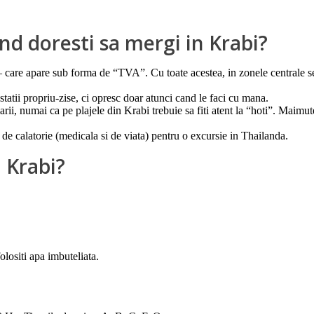
and doresti sa mergi in Krabi?
– care apare sub forma de “TVA”. Cu toate acestea, in zonele centrale se 
tii propriu-zise, ci opresc doar atunci cand le faci cu mana.
ii, numai ca pe plajele din Krabi trebuie sa fiti atent la “hoti”. Maimu
i de calatorie (medicala si de viata) pentru o excursie in Thailanda.
 Krabi?
olositi apa imbuteliata.