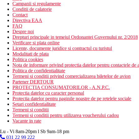
Campanii si regulamente
Conditii de calatorie
Contact
Directiva EAA
FAQ
Despre noi
Drepturi principale in temeiul Ordonantei Guvernului nr. 2/2018
Verificare si plata online
Licente, documente juridice si contractul cu turistul
Modalitati de plata
Politica cookies
Nota de informare privind protectia datelor pentru contactele de a
Politica de confidentialitate
Termeni si conditii privind comercializarea biletelor de avion
Partener DERTOUR
PROTECTIA CONSUMATORILOR - A.N.P.C.
Protectia datelor cu caracter personal
Protectia datelor pentru paginile noastre de pe retelele sociale
Setari confidentialitate
Termeni si conditii
Termeni si conditii pentru utilizarea voucherului cadou
Vacante in rate
Lu - Vi 8am-20pm l Sb 9am-18 pm
031 22 99 222