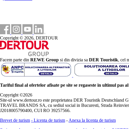
Copyright © 2026, DERTOUR
Facem parte din
REWE Group
si din divizia sa
DER Touristik
, cel 
Tariful final al ofertelor afisate pe site se regaseste in ultimul pas a
Copyright ©
2026
Site-ul www.dertour.ro este proprietatea DER Touristik Deutschla
TRAVEL BRANDS SA, cu sediul social in Bucuresti, Strada Reinvierii 
J2018005790400, CUI RO 39257566.
Brevet de turism
-
Licenta de turism
-
Anexa la licenta de turism