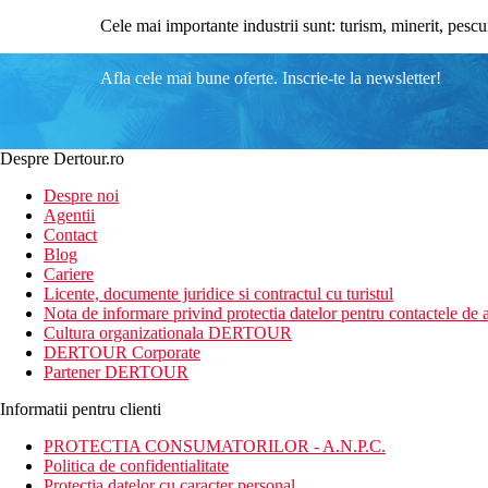
Cele mai importante industrii sunt: turism, minerit, pescu
Afla cele mai bune oferte. Inscrie-te la newsletter!
Despre Dertour.ro
Despre noi
Agentii
Contact
Blog
Cariere
Licente, documente juridice si contractul cu turistul
Nota de informare privind protectia datelor pentru contactele de a
Cultura organizationala DERTOUR
DERTOUR Corporate
Partener DERTOUR
Informatii pentru clienti
PROTECTIA CONSUMATORILOR - A.N.P.C.
Politica de confidentialitate
Protectia datelor cu caracter personal